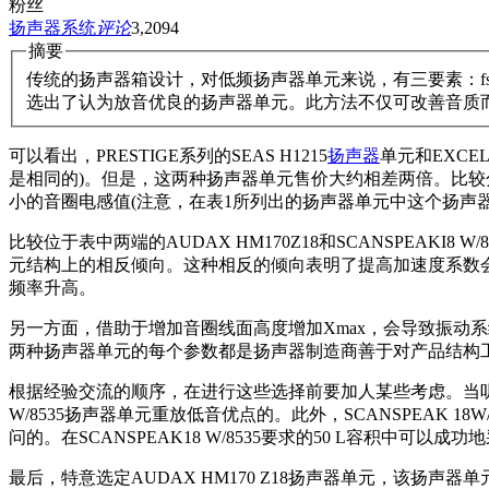
粉丝
扬声器系统
评论
3,209
4
摘要
传统的扬声器箱设计，对低频扬声器单元来说，有三要素：fs 
选出了认为放音优良的扬声器单元。此方法不仅可改善音质而且
可以看出，PRESTIGE系列的SEAS H1215
扬声器
单元和EXCEL
是相同的)。但是，这两种扬声器单元售价大约相差两倍。比较分析
小的音圈电感值(注意，在表1所列出的扬声器单元中这个扬声
比较位于表中两端的AUDAX HM170Z18和SCANSPEA
元结构上的相反倾向。这种相反的倾向表明了提高加速度系数
频率升高。
另一方面，借助于增加音圈线面高度增加Xmax，会导致振动系统质量
两种扬声器单元的每个参数都是扬声器制造商善于对产品结构
根据经验交流的顺序，在进行这些选择前要加人某些考虑。当听音房
W/8535扬声器单元重放低音优点的。此外，SCANSPEAK 1
问的。在SCANSPEAK18 W/8535要求的50 L容积中可
最后，特意选定AUDAX HM170 Z18扬声器单元，该