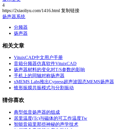
4
https://2xiaoliyu.com/1416.html
复制链接
扬声器系统
分频器
扬声器
相关文章
VituixCAD中文用户手册
音箱分频器仿真软件VituixCAD
扬声器材料的变化对T/S参数的影响
手机上的同轴对称扬声器
xMEMS Labs推出Cypress超声波固态MEMS扬声器
锥形振膜共振模式与分割振动
猜你喜欢
典型低音扬声器的组成
居里温度(Tc)与磁体的可工作温度Tw
智能音箱里那些神秘的声学技术