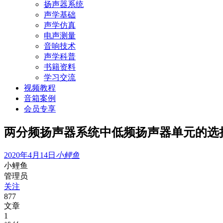
扬声器系统
声学基础
声学仿真
电声测量
音响技术
声学科普
书籍资料
学习交流
视频教程
音箱案例
会员专享
两分频扬声器系统中低频扬声器单元的选
2020年4月14日
小鲤鱼
小鲤鱼
管理员
关注
877
文章
1