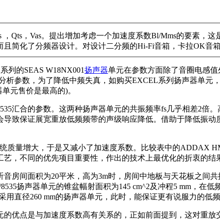
，Qts，Vas。提出增加考虑一个加速度系数Bl/Mms的要素
简化了分频器设计。对设计二分频的Hi-Fi音箱，卡拉OK音箱
系列的SEAS W18NX001
扬声器
单元在参数方面除了音圈电感值
参数，为了降低中频失真，如购买EXCEL系列扬声器单元，将付出加
器单元售价是最高的)。
KI8 W/8535汇合的参数。这两种扬声器单元的共振频率fs几乎
会导致保证展宽重放低频频带的声级响应降低。借助于降低振动
增大，于是又减小了加速度系数。比较表中的ADDAX HM170Z1
工艺，不同的优先项目重要性，作出的技术上最优化的折衷的结
间面积为20平米，高为3m时，房间中地板与天花板之间共振驻波发
8W/8535扬声器单元的锥盆幅射面积为145 cm^2及冲程5 
以成功地采用直径260 mm的扬声器单元，此时，能保证更有说服力的低
扬声器单元的优点是与加速度系数高有关系的，正如前面提到，这对