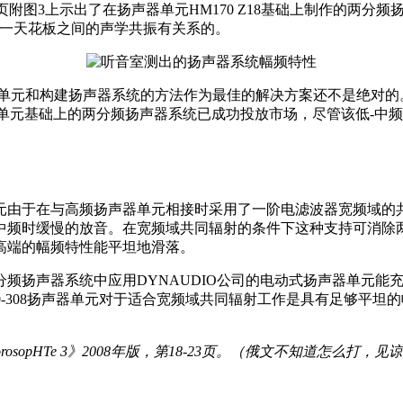
4页附图3上示出了在扬声器单元HM170 Z18基础上制作的两
板一天花板之间的声学共振有关系的。
器单元和构建扬声器系统的方法作为最佳的解决方案还不是绝对的
535扬声器单元基础上的两分频扬声器系统已成功投放市场，尽管该
元由于在与高频扬声器单元相接时采用了一阶电滤波器宽频域的
中频时缓慢的放音。在宽频域共同辐射的条件下这种支持可消除
高端的幅频特性能平坦地滑落。
频扬声器系统中应用DYNAUDIO公司的电动式扬声器单元能
KAANING SK170-308扬声器单元对于适合宽频域共同辐射工作是
oMxorosopHTe 3》2008年版，第18-23页。（俄文不知道怎么打，见