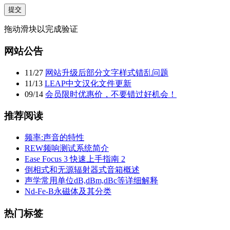
提交
拖动滑块以完成验证
网站公告
11
/
27
网站升级后部分文字样式错乱问题
11
/
13
LEAP中文汉化文件更新
09
/
14
会员限时优惠价，不要错过好机会！
推荐阅读
频率:声音的特性
REW频响测试系统简介
Ease Focus 3 快速上手指南 2
倒相式和无源辐射器式音箱概述
声学常用单位dB,dBm,dBc等详细解释
Nd-Fe-B永磁体及其分类
热门标签