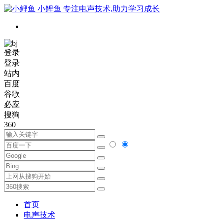
小鲤鱼
专注电声技术,助力学习成长
登录
登录
站内
百度
谷歌
必应
搜狗
360
首页
电声技术