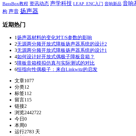
声学科技
音响
资讯动态
BassBox教程
音响新品
LEAP_ENC入门
扬声器
声音
构
近期热门
1
扬声器材料的变化对T/S参数的影响
2
无源两分频开放式障板扬声器系统的设计2
3
无源两分频开放式障板扬声器系统的设计1
4
如何设计好开放式偶极子障板音箱？
5
障板音箱模拟仿真与实际测试的对比
6
恒指向性偶极子：来自Linkwitz的启发
文章
1077
分类
12
标签
112
留言
115
链接
2
浏览
2442722
今日
0
本周
0
运行
2783 天