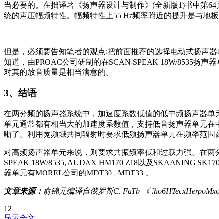
当必要的。在拙译著《扬声器设计与制作》(全新版1)书中第6
统的声压幅频特性。幅频特性上55 Hz频率附近的提升是与地
但是，必须要告知笔者的观点:把前面推荐的选择电动式扬声
知道，由PROAC公司研制的在SCAN-SPEAK 18W/8
对其的放音质量是相当满意的。
3、结语
在两分频的扬声器系统中，加速度系数低值的低中频扬声器单
单元通常都有相当大的加速度系数值，支持低音扬声器单元在
晰了。利用宽频域共同辐射时要求低频扬声器单元在频率范围
对高频扬声器单元来说，则要求共振频率低和过载力强。在两分
SPEAK 18W/8535, AUDAX HM170 Z18以及S
器单元有MOREL公司的MDT30 , MDT33 。
文章来源：
俞锦元编译自俄罗斯C. FaTb 《 Iho6HTecxHerp
1
2
显示全文