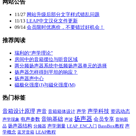
网站公告
11
/
27
网站升级后部分文字样式错乱问题
11
/
13
LEAP中文汉化文件更新
09
/
14
会员限时优惠价，不要错过好机会！
推荐阅读
瑞利的“声学理论”
房间中的音箱摆位与听音区域
两分频扬声器系统中低频扬声器单元的选择
扬声器怎样得到平坦的响应？
扬声器声中心
磁极化强度(J)与磁化强度(M)
热门标签
音箱设计原理
声学科技
声音
声学
资讯动态
音箱箱体设计
扬声器
音响基础
会员专享
电声参数
声学现象
声波
音响新
扬声器结构
品
声学测量
BassBox教程
声
分频器
LEAP_ENC入门
学概念
蓝牙音箱
LEAP教程