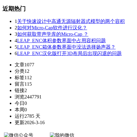
近期热门
1
关于快速设计中高通无源辐射器式模型的两个容积
2
如何对Micro-Cap软件进行汉化？
3
如何获取带声学库的Micro-Cap ？
4
LEAP_ENC体积参数界面中占用容积问题
5
LEAP_ENC箱体参数界面中没法选择扬声器？
6
LEAP_ENC汉化版打开3D布局后出现闪退的问题
文章
1077
分类
12
标签
112
留言
115
链接
2
浏览
2447791
今日
0
本周
0
运行
2785 天
更新
2026-3-16