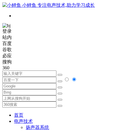
小鲤鱼
专注电声技术,助力学习成长
登录
站内
百度
谷歌
必应
搜狗
360
首页
电声技术
扬声器系统