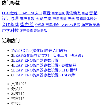
热门标签
音箱
声音
资讯动态
LEAP教程
声学现象
声波
LEAP_ENC入门
设计原理
会员专享
声学
电声参数
声学测量
音箱箱体设计
扬声器
音响基础
扬声器结构
声学概念
BassBox教程
分频器
声学科技
蓝牙音箱
音响新品
近期热门
1
WinISD Pro(汉化版)快速入门教程
2
LEAP汉化版帮助文档：实用工具 | 快速设计
3
LEAP_ENC扬声器参数设置
4
LEAP_ENC扬声器参数设置7.参数解释
5
LEAP_ENC扬声器参数设置6.LTD 模型
6
LEAP_ENC扬声器参数设置5.TSL模型
文章
1077
分类
12
标签
112
留言
115
链接
2