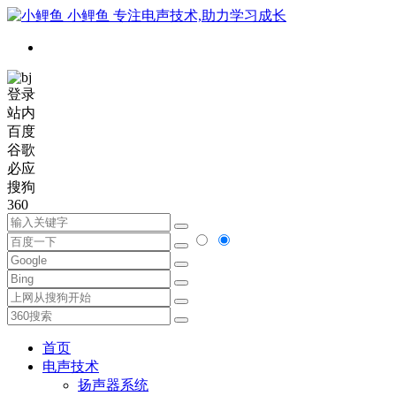
小鲤鱼
专注电声技术,助力学习成长
登录
站内
百度
谷歌
必应
搜狗
360
首页
电声技术
扬声器系统