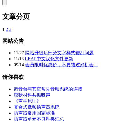
文章分页
1
2
3
网站公告
11
/
27
网站升级后部分文字样式错乱问题
11
/
13
LEAP中文汉化文件更新
09
/
14
会员限时优惠价，不要错过好机会！
猜你喜欢
调音台与其它常见音频系统的连接
膜状材料共振吸声
《声学原理》
复合式低频扬声器系统
扬声器常用国家标准
扬声器单元不良种类汇总