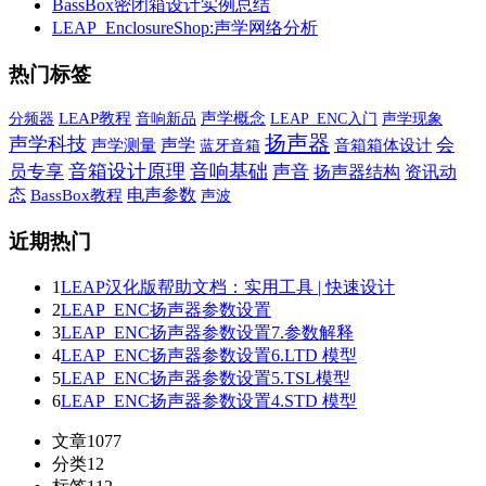
BassBox密闭箱设计实例总结
LEAP_EnclosureShop:声学网络分析
热门标签
LEAP教程
音响新品
声学概念
声学现象
分频器
LEAP_ENC入门
扬声器
声学科技
声学
会
声学测量
蓝牙音箱
音箱箱体设计
音箱设计原理
音响基础
员专享
声音
扬声器结构
资讯动
态
电声参数
BassBox教程
声波
近期热门
1
LEAP汉化版帮助文档：实用工具 | 快速设计
2
LEAP_ENC扬声器参数设置
3
LEAP_ENC扬声器参数设置7.参数解释
4
LEAP_ENC扬声器参数设置6.LTD 模型
5
LEAP_ENC扬声器参数设置5.TSL模型
6
LEAP_ENC扬声器参数设置4.STD 模型
文章
1077
分类
12