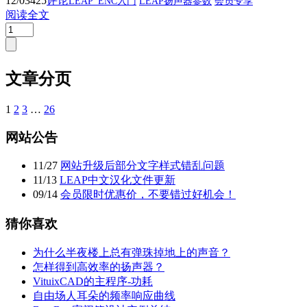
12/03
425
评论
LEAP_ENC入门
LEAP扬声器参数
会员专享
阅读全文
文章分页
1
2
3
…
26
网站公告
11
/
27
网站升级后部分文字样式错乱问题
11
/
13
LEAP中文汉化文件更新
09
/
14
会员限时优惠价，不要错过好机会！
猜你喜欢
为什么半夜楼上总有弹珠掉地上的声音？
怎样得到高效率的扬声器？
VituixCAD的主程序-功耗
自由场人耳朵的频率响应曲线