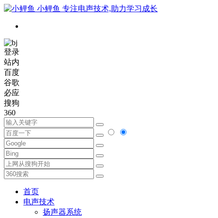
小鲤鱼
专注电声技术,助力学习成长
登录
站内
百度
谷歌
必应
搜狗
360
首页
电声技术
扬声器系统