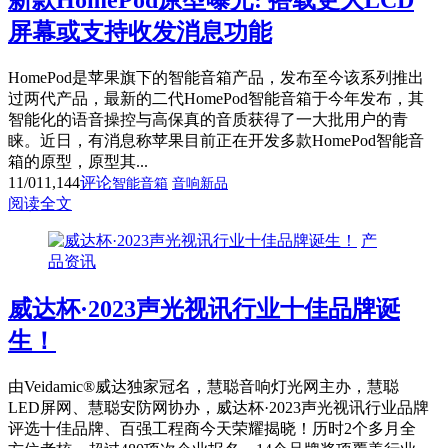
新款HomePod原型曝光: 搭载更大LCD
屏幕或支持收发消息功能
HomePod是苹果旗下的智能音箱产品，发布至今该系列推出
过两代产品，最新的二代HomePod智能音箱于今年发布，其
智能化的语音操控与高保真的音质获得了一大批用户的青
睐。近日，有消息称苹果目前正在开发多款HomePod智能音
箱的原型，原型其...
11/01
1,144
评论
智能音箱
音响新品
阅读全文
产
品资讯
威达杯·2023声光视讯行业十佳品牌诞
生！
由Veidamic®威达独家冠名，慧聪音响灯光网主办，慧聪
LED屏网、慧聪安防网协办，威达杯·2023声光视讯行业品牌
评选十佳品牌、百强工程商今天荣耀揭晓！历时2个多月全