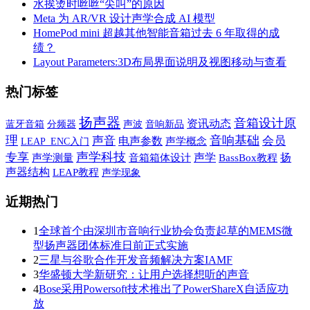
水挨烫时咝咝“尖叫”的原因
Meta 为 AR/VR 设计声学合成 AI 模型
HomePod mini 超越其他智能音箱过去 6 年取得的成
绩？
Layout Parameters:3D布局界面说明及视图移动与查看
热门标签
扬声器
音箱设计原
资讯动态
蓝牙音箱
声波
音响新品
分频器
理
音响基础
声音
会员
电声参数
声学概念
LEAP_ENC入门
声学科技
专享
声学
扬
声学测量
音箱箱体设计
BassBox教程
声器结构
LEAP教程
声学现象
近期热门
1
全球首个由深圳市音响行业协会负责起草的MEMS微
型扬声器团体标准日前正式实施
2
三星与谷歌合作开发音频解决方案IAMF
3
华盛顿大学新研究：让用户选择想听的声音
4
Bose采用Powersoft技术推出了PowerShareX自适应功
放