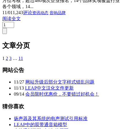
方位考核，超过480项次企业报名，14个品牌奖项覆盖行业
各个领域，14...
11/01
1,243
评论
资讯动态
音响品牌
阅读全文
文章分页
1
2
3
…
11
网站公告
11
/
27
网站升级后部分文字样式错乱问题
11
/
13
LEAP中文汉化文件更新
09
/
14
会员限时优惠价，不要错过好机会！
猜你喜欢
扬声器及其系统的电声测试引用标准
LEAP中的双带通音箱模型