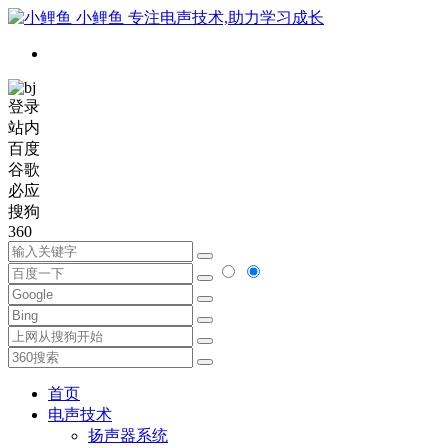
小鲤鱼
专注电声技术,助力学习成长
登录
站内
百度
谷歌
必应
搜狗
360
首页
电声技术
扬声器系统