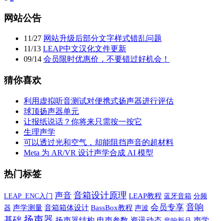
网站公告
11
/
27
网站升级后部分文字样式错乱问题
11
/
13
LEAP中文汉化文件更新
09
/
14
会员限时优惠价，不要错过好机会！
猜你喜欢
利用虚拟听音测试对便携式扬声器进行评估
球顶扬声器单元
让报纸说话？你将来只需按一按它
生理声学
可以透过光和空气，却能阻挡声音的超材料
Meta 为 AR/VR 设计声学合成 AI 模型
热门标签
音箱设计原理
声音
LEAP教程
蓝牙音箱
LEAP_ENC入门
分频
音响
会员专享
声学测量
音箱箱体设计
BassBox教程
声波
器
扬声器
基础
声学
扬声器结构
电声参数
资讯动态
音响新品