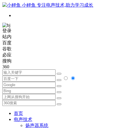
小鲤鱼
专注电声技术,助力学习成长
登录
站内
百度
谷歌
必应
搜狗
360
首页
电声技术
扬声器系统