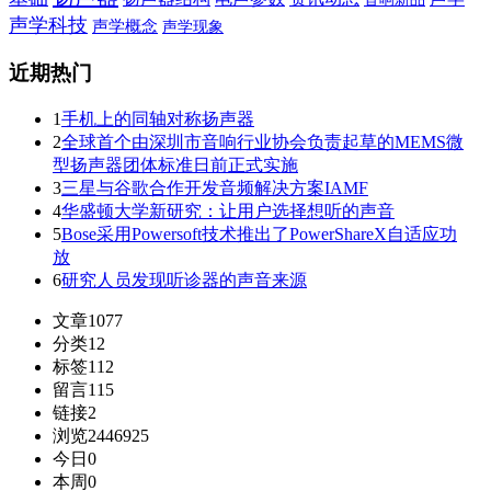
声学科技
声学概念
声学现象
近期热门
1
手机上的同轴对称扬声器
2
全球首个由深圳市音响行业协会负责起草的MEMS微
型扬声器团体标准日前正式实施
3
三星与谷歌合作开发音频解决方案IAMF
4
华盛顿大学新研究：让用户选择想听的声音
5
Bose采用Powersoft技术推出了PowerShareX自适应功
放
6
研究人员发现听诊器的声音来源
文章
1077
分类
12
标签
112
留言
115
链接
2
浏览
2446925
今日
0
本周
0