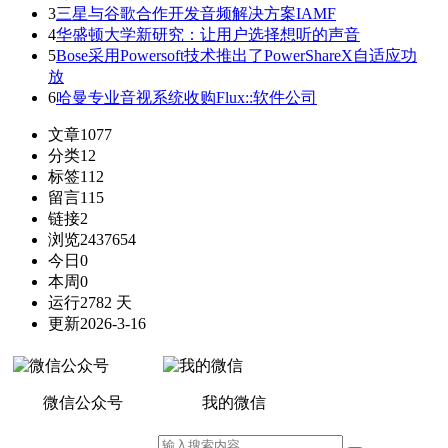
3
三星与谷歌合作开发音频解决方案IAMF
4
华盛顿大学新研究：让用户选择想听的声音
5
Bose采用Powersoft技术推出了PowerShareX自适应功
放
6
哈曼专业音视系统收购Flux::软件公司
文章
1077
分类
12
标签
112
留言
115
链接
2
浏览
2437654
今日
0
本周
0
运行
2782 天
更新
2026-3-16
微信公众号
我的微信