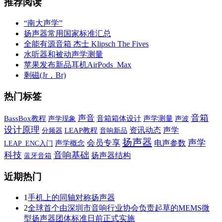
推荐阅读
“南大声学”
扬声器常用国家标准汇总
全能有源音箱 杰士 Klipsch The Fives
水听器和被动声学测量
苹果发布新品耳机AirPods Max
剩磁(Jr，Br)
热门标签
音箱
声音
BassBox教程
声学现象
音箱箱体设计
声学测量
声波
设计原理
声学
资讯动态
LEAP教程
音响新品
分频器
扬声器
声学
会员专享
电声参数
声学概念
LEAP_ENC入门
科技
音响基础
扬声器结构
蓝牙音箱
近期热门
1
手机上的同轴对称扬声器
2
全球首个由深圳市音响行业协会负责起草的MEMS微
型扬声器团体标准日前正式实施