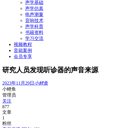
声学基础
声学仿真
电声测量
音响技术
声学科普
书籍资料
学习交流
视频教程
音箱案例
会员专享
研究人员发现听诊器的声音来源
2023年11月29日
小鲤鱼
小鲤鱼
管理员
关注
877
文章
1
粉丝