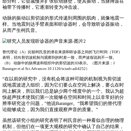
部分时，它会减慢并扩张软动脉壁，使其振动，当脉搏波在
袖带下传播时，它逐渐转变为冲击波。
动脉的振动以剪切波的形式传递到周围的肌肉，就像地震一
样。当地震到达手臂表面和听诊器时，会导致听诊器振动，
从而产生柯氏音。
替代理论（A）比较柯氏音的潜在来源和听诊器之间的飞行时间（TOF）
表明，径向剪切波机制与观察到的时差一致，而声波假说则不一致。
（B） 动脉中的脉搏波和组织中的剪切波的3D表示。（图片来源：J
Baranger et al Sci.Advances 10.1126/sciadv.adi4252）
“在以前的研究中，没有机会将这种可能的机制视为剪切波
或地震波进入组织，因为它们要么在空间上解决，要么在时
间上解决，所以我们总是缺少两个维度中的一个。我认为超
快超声技术使我们第一次能够在空间和时间上以非常好的分
辨率研究这个问题，”他说Baranger。“我希望我们的替代理
论能够成立，因为我们直接观察声音的质量。”
虽然该研究小组的研究表明了柯氏音的一种看似合理的物理
机制，但他们在一项更大规模的研究中确认了自己的结果，