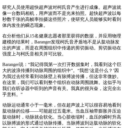
研究人员使用超快超声波对柯氏音产生进行成像。超声波就
像一台数码相机，用声波而不是光来拍照。超快超声波以每
秒数千张的高帧率拍摄这些照片，使研究人员能够实时看到
体内发生的瞬态现象。
在分析他们从15名健康志愿者那里获得的数据，并应用物理
建模的结果时，Baranger发现柯氏音矛盾地不是从肱动脉发
出的声波，而是在周围组织中传递的剪切振动。剪切振动在
强度上与柯氏音相关并可比较。
Baranger说：“我记得我第一次打开数据集时，我看到这个巨
大的波浪传播到动脉周围的组织中”。“我想‘这是什么？’因
为我过去经常看到动脉壁上有脉搏波传播，但这非常微妙。
在这里，我们可以看到整个组织在动脉周围跳舞。这似乎与
我们在听诊器中听到的声音有关。我真的很兴奋，这完全出
乎意料。”
动脉运动通常小于一毫米，但在超声波上可以很容易地看到
肱动脉的位移——可能超过五毫米。当血压袖带膨胀并压迫
肱动脉时，动脉就会软化。当心脏收缩时，血压的瞬时升高
以脉搏波的形式通过动脉传播。当脉搏波到达肱动脉的软化