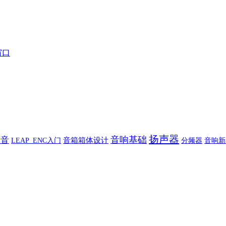
)窗口
扬声器
音响基础
声音
音箱箱体设计
音响新
LEAP_ENC入门
分频器