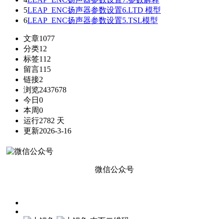
5
LEAP_ENC扬声器参数设置6.LTD 模型
6
LEAP_ENC扬声器参数设置5.TSL模型
文章
1077
分类
12
标签
112
留言
115
链接
2
浏览
2437678
今日
0
本周
0
运行
2782 天
更新
2026-3-16
微信公众号