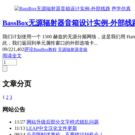
声学仿真
BassBox无源辐射器音箱设计实例-外部线
我们计划使用一个 1500 赫兹的无源分频网络，这是我们用 Har
此，我们返回到单元属性窗口的外部选项卡...
09/22
1,402
评论
BassBox教程
无源辐射器音箱
阅读全文
文章分页
1
2
3
网站公告
11
/
27
网站升级后部分文字样式错乱问题
11
/
13
LEAP中文汉化文件更新
09
/
14
会员限时优惠价，不要错过好机会！