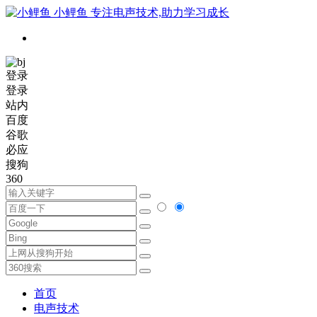
小鲤鱼
专注电声技术,助力学习成长
登录
登录
站内
百度
谷歌
必应
搜狗
360
首页
电声技术