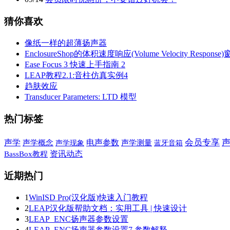
猜你喜欢
像纸一样的超薄扬声器
EnclosureShop的体积速度响应(Volume Velocity Response
Ease Focus 3 快速上手指南 2
LEAP教程2.1:音柱仿真实例4
趋肤效应
Transducer Parameters: LTD 模型
热门标签
声学
会员专享
电声参数
声学概念
声学现象
声学测量
蓝牙音箱
资讯动态
BassBox教程
近期热门
1
WinISD Pro(汉化版)快速入门教程
2
LEAP汉化版帮助文档：实用工具 | 快速设计
3
LEAP_ENC扬声器参数设置
4
LEAP_ENC扬声器参数设置7.参数解释