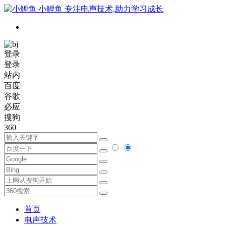
小鲤鱼
专注电声技术,助力学习成长
登录
登录
站内
百度
谷歌
必应
搜狗
360
首页
电声技术