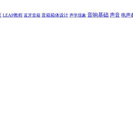
技
音响基础
声音
电声
LEAP教程
蓝牙音箱
音箱箱体设计
声学现象