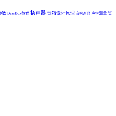
扬声器
音箱设计原理
参数
资
BassBox教程
音响新品
声学测量