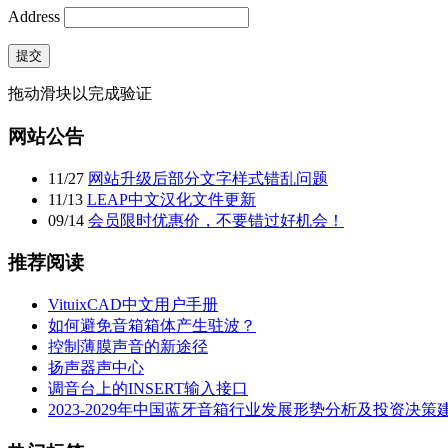
Address
提交
拖动滑块以完成验证
网站公告
11
/
27
网站升级后部分文字样式错乱问题
11
/
13
LEAP中文汉化文件更新
09
/
14
会员限时优惠价，不要错过好机会！
推荐阅读
VituixCAD中文用户手册
如何避免音箱箱体产生驻波？
控制薄膜声音的新途径
扬声器声中心
调音台上的INSERT输入接口
2023-2029年中国蓝牙音箱行业发展形势分析及投资决策