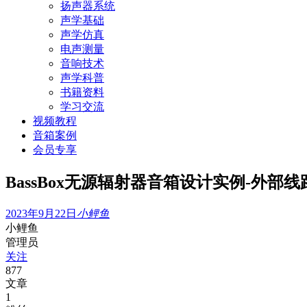
扬声器系统
声学基础
声学仿真
电声测量
音响技术
声学科普
书籍资料
学习交流
视频教程
音箱案例
会员专享
BassBox无源辐射器音箱设计实例-外部线
2023年9月22日
小鲤鱼
小鲤鱼
管理员
关注
877
文章
1