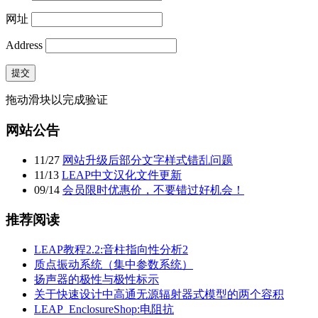
网址
Address
提交
拖动滑块以完成验证
网站公告
11
/
27
网站升级后部分文字样式错乱问题
11
/
13
LEAP中文汉化文件更新
09
/
14
会员限时优惠价，不要错过好机会！
推荐阅读
LEAP教程2.2:音柱指向性分析2
质点振动系统（集中参数系统）
扬声器的极性与极性标示
关于快速设计中高通无源辐射器式模型的两个容积
LEAP_EnclosureShop:电阻抗