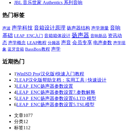
JBL 音乐世家 Authentics 系列音响
热门标签
声学科技
音箱设计原理
音响
扬声器结构
声波
声学测量
扬声器
基础
资讯动
音箱箱体设计
音响新品
LEAP_ENC入门
声音
会员专享
态
电声参数
声学概念
LEAP教程
声学现
分频器
声学
象
蓝牙音箱
BassBox教程
近期热门
1
WinISD Pro(汉化版)快速入门教程
2
LEAP汉化版帮助文档：实用工具 | 快速设计
3
LEAP_ENC扬声器参数设置
4
LEAP_ENC扬声器参数设置7.参数解释
5
LEAP_ENC扬声器参数设置6.LTD 模型
6
LEAP_ENC扬声器参数设置5.TSL模型
文章
1077
分类
12
标签
112