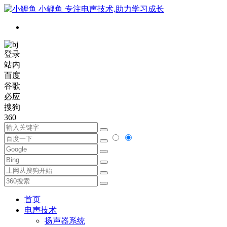
小鲤鱼
专注电声技术,助力学习成长
登录
站内
百度
谷歌
必应
搜狗
360
首页
电声技术
扬声器系统