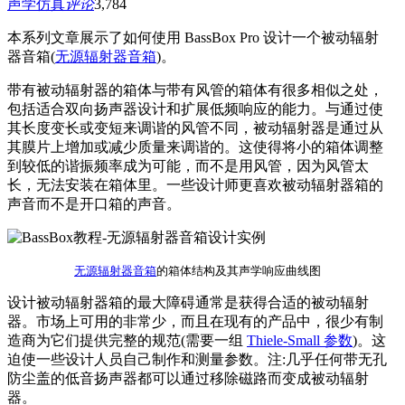
声学仿真
评论
3,784
本系列文章展示了如何使用 BassBox Pro 设计一个被动辐射
器音箱(
无源辐射器音箱
)。
带有被动辐射器的箱体与带有风管的箱体有很多相似之处，
包括适合双向扬声器设计和扩展低频响应的能力。与通过使
其长度变长或变短来调谐的风管不同，被动辐射器是通过从
其膜片上增加或减少质量来调谐的。这使得将小的箱体调整
到较低的谐振频率成为可能，而不是用风管，因为风管太
长，无法安装在箱体里。一些设计师更喜欢被动辐射器箱的
声音而不是开口箱的声音。
无源辐射器音箱
的箱体结构及其声学响应曲线图
设计被动辐射器箱的最大障碍通常是获得合适的被动辐射
器。市场上可用的非常少，而且在现有的产品中，很少有制
造商为它们提供完整的规范(需要一组
Thiele-Small 参数
)。这
迫使一些设计人员自己制作和测量参数。注:几乎任何带无孔
防尘盖的低音扬声器都可以通过移除磁路而变成被动辐射
器。