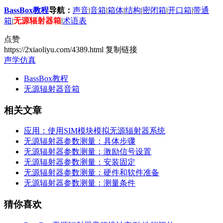
BassBox教程
导航：
声音
|
音箱
|
箱体
|
结构
|
密闭箱
|
开口箱
|
带通
箱
|
无源辐射器箱
|
术语表
点赞
https://2xiaoliyu.com/4389.html
复制链接
声学仿真
BassBox教程
无源辐射器音箱
相关文章
应用：使用SIM模块模拟无源辐射器系统
无源辐射器参数测量：具体步骤
无源辐射器参数测量：激励信号设置
无源辐射器参数测量：安装固定
无源辐射器参数测量：硬件和软件准备
无源辐射器参数测量：测量条件
猜你喜欢