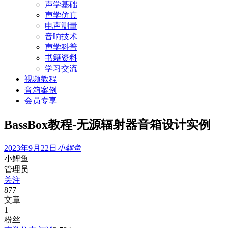
声学基础
声学仿真
电声测量
音响技术
声学科普
书籍资料
学习交流
视频教程
音箱案例
会员专享
BassBox教程-无源辐射器音箱设计实例
2023年9月22日
小鲤鱼
小鲤鱼
管理员
关注
877
文章
1
粉丝