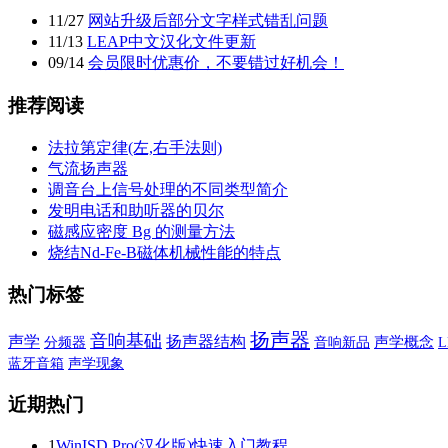
11
/
27
网站升级后部分文字样式错乱问题
11
/
13
LEAP中文汉化文件更新
09
/
14
会员限时优惠价，不要错过好机会！
推荐阅读
法拉第定律(左,右手法则)
气流扬声器
调音台上信号处理的不同类型简介
发明电话和助听器的贝尔
磁感应密度 Bg 的测量方法
烧结Nd-Fe-B磁体机械性能的特点
热门标签
扬声器
音响基础
声学
扬声器结构
音响新品
声学概念
分频器
L
蓝牙音箱
声学现象
近期热门
1
WinISD Pro(汉化版)快速入门教程