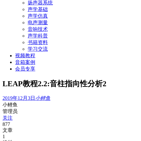
扬声器系统
声学基础
声学仿真
电声测量
音响技术
声学科普
书籍资料
学习交流
视频教程
音箱案例
会员专享
LEAP教程2.2:音柱指向性分析2
2019年12月3日
小鲤鱼
小鲤鱼
管理员
关注
877
文章
1