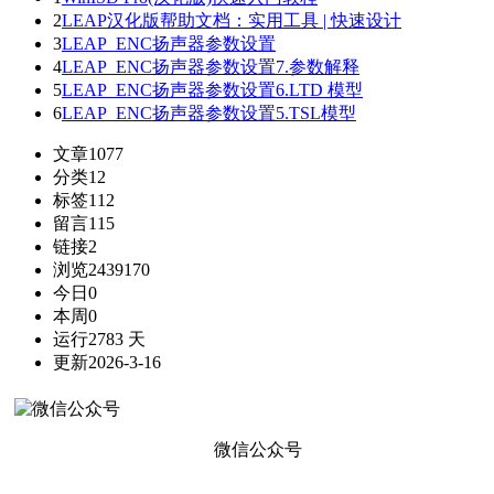
2
LEAP汉化版帮助文档：实用工具 | 快速设计
3
LEAP_ENC扬声器参数设置
4
LEAP_ENC扬声器参数设置7.参数解释
5
LEAP_ENC扬声器参数设置6.LTD 模型
6
LEAP_ENC扬声器参数设置5.TSL模型
文章
1077
分类
12
标签
112
留言
115
链接
2
浏览
2439170
今日
0
本周
0
运行
2783 天
更新
2026-3-16
微信公众号