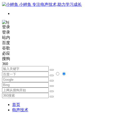
小鲤鱼
专注电声技术,助力学习成长
登录
登录
站内
百度
谷歌
必应
搜狗
360
首页
电声技术