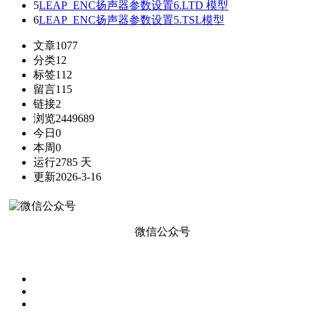
5
LEAP_ENC扬声器参数设置6.LTD 模型
6
LEAP_ENC扬声器参数设置5.TSL模型
文章
1077
分类
12
标签
112
留言
115
链接
2
浏览
2449689
今日
0
本周
0
运行
2785 天
更新
2026-3-16
微信公众号