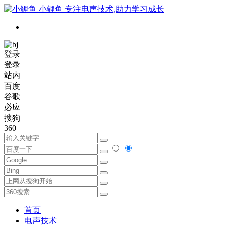
小鲤鱼
专注电声技术,助力学习成长
登录
登录
站内
百度
谷歌
必应
搜狗
360
首页
电声技术