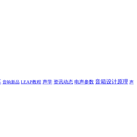
音箱设计原理
享
声学
资讯动态
电声参数
音响新品
LEAP教程
声