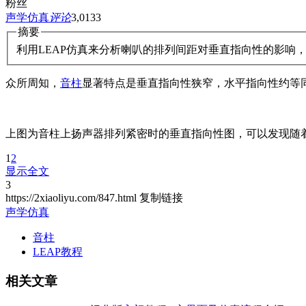
粉丝
声学仿真
评论
3,013
3
摘要
利用LEAP仿真来分析喇叭的排列间距对垂直指向性的影响
众所周知，
音柱
显著特点是垂直指向性狭窄，水平指向性约等同
上图为音柱上扬声器排列紧密时的垂直指向性图，可以发现随
1
2
显示全文
3
https://2xiaoliyu.com/847.html
复制链接
声学仿真
音柱
LEAP教程
相关文章