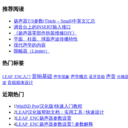
推荐阅读
扬声器T/S参数(Thiele – Small)中英文汇总
调音台上的INSERT输入接口
《扬声器零部件拆装维修DIY》
平面、柱面、球面声波传播特性
现代声学的内容
限幅器（Limiter）
热门标签
音响基础
声音
声学现象
声学概念
蓝牙音箱
LEAP_ENC入门
分频
波
音箱箱体设计
近期热门
1
WinISD Pro(汉化版)快速入门教程
2
LEAP汉化版帮助文档：实用工具 | 快速设计
3
LEAP_ENC扬声器参数设置
4
LEAP_ENC扬声器参数设置7.参数解释