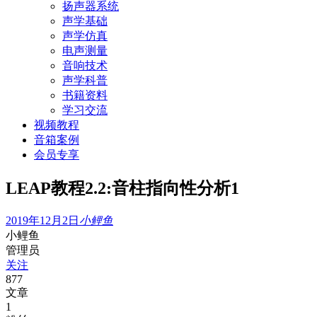
扬声器系统
声学基础
声学仿真
电声测量
音响技术
声学科普
书籍资料
学习交流
视频教程
音箱案例
会员专享
LEAP教程2.2:音柱指向性分析1
2019年12月2日
小鲤鱼
小鲤鱼
管理员
关注
877
文章
1