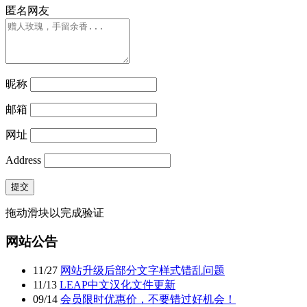
匿名网友
昵称
邮箱
网址
Address
提交
拖动滑块以完成验证
网站公告
11
/
27
网站升级后部分文字样式错乱问题
11
/
13
LEAP中文汉化文件更新
09
/
14
会员限时优惠价，不要错过好机会！