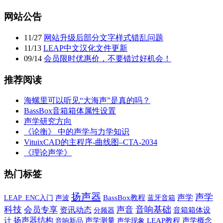
网站公告
11
/
27
网站升级后部分文字样式错乱问题
11
/
13
LEAP中文汉化文件更新
09
/
14
会员限时优惠价，不要错过好机会！
推荐阅读
海螺里可以听见“大海声”是真的吗？
BassBox音箱箱体属性设置
声学研究方向
《论衡》 中的声学与力学知识
VituixCAD的主程序-曲线图–CTA-2034
《理论声学》
热门标签
扬声器
声学
声学
声波
BassBox教程
蓝牙音箱
LEAP_ENC入门
科技
音响基础
会员专享
声音
资讯动态
音箱箱体设
分频器
扬声器结构
计
音响新品
声学测量
声学现象
LEAP教程
声学概念