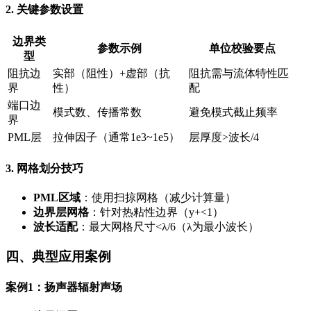
2. 关键参数设置
边界类
参数示例
单位校验要点
型
阻抗边
实部（阻性）+虚部（抗
阻抗需与流体特性匹
界
性）
配
端口边
模式数、传播常数
避免模式截止频率
界
PML层
拉伸因子（通常1e3~1e5）
层厚度>波长/4
3. 网格划分技巧
PML区域
：使用扫掠网格（减少计算量）
边界层网格
：针对热粘性边界（y+<1）
波长适配
：最大网格尺寸<λ/6（λ为最小波长）
四、典型应用案例
案例1：扬声器辐射声场