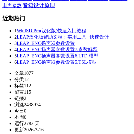
音箱设计原理
电声参数
近期热门
1
WinISD Pro(汉化版)快速入门教程
2
LEAP汉化版帮助文档：实用工具 | 快速设计
3
LEAP_ENC扬声器参数设置
4
LEAP_ENC扬声器参数设置7.参数解释
5
LEAP_ENC扬声器参数设置6.LTD 模型
6
LEAP_ENC扬声器参数设置5.TSL模型
文章
1077
分类
12
标签
112
留言
115
链接
2
浏览
2438974
今日
0
本周
0
运行
2783 天
更新
2026-3-16