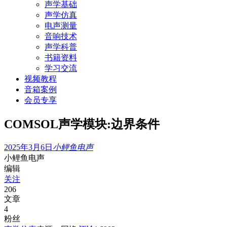
声学基础
声学仿真
电声测量
音响技术
声学科普
书籍资料
学习交流
视频教程
音箱案例
会员专享
COMSOL声学模块:边界条件
2025年3月6日
小鲤鱼电声
小鲤鱼电声
编辑
关注
206
文章
4
粉丝