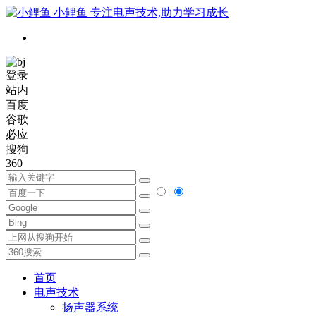
小鲤鱼
专注电声技术,助力学习成长
登录
站内
百度
谷歌
必应
搜狗
360
首页
电声技术
扬声器系统