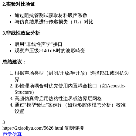
2.实验对比验证
通过阻抗管测试获取材料吸声系数
与仿真结果进行传递损失（TL）对比
3.非线性效应分析
启用"非线性声学"接口
观察声压级>140 dB时的波形畸变
总结建议
：
根据声场类型（封闭/开放/半开放）选择PML或阻抗边
界
多物理场耦合时优先使用内置耦合接口（如Acoustic-
Structure）
高频仿真需启用热粘性边界或边界层网格
通过"模型验证"案例库（如矩形腔体模态分析）校准
设置
3
https://2xiaoliyu.com/5626.html
复制链接
声学仿真