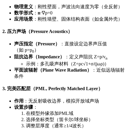
物理意义
：刚性壁面，声波法向速度为零（全反射）
数学形式
：
n
⋅
∇
p
=
0
应用场景
：刚性墙壁、固体结构表面（如金属外壳）
2. 压力声场（Pressure Acoustics）
声压指定（Pressure）
：直接设定边界声压值
（如
p
=
p
）
0
阻抗边界（Impedance）
：定义声阻抗
Z
=
p
/
v
n
示例：多孔吸声材料（
Z
=
ρ
c√
1
+
σ
/
(
jω
ρ
)
）
平面波辐射（Plane Wave Radiation）
：近似远场辐射
条件
3. 完美匹配层（PML, Perfectly Matched Layer）
作用
：无反射吸收边界，模拟开放域声场
设置步骤
：
在模型外缘添加PML域
选择坐标类型（笛卡尔/球坐标）
调整层厚度（通常≥1/4波长）