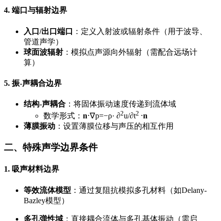
4. 端口与辐射边界
入口/出口端口
：定义入射波或辐射条件（用于波导、
管道声学）
球面波辐射
：模拟点声源向外辐射（需配合远场计
算）
5. 振-声耦合边界
结构-声耦合
：将固体振动速度传递到流体域
2
2
数学形式：
n
⋅
∇
p
=
−
ρ·
∂
u
​/
∂
t
⋅
n
薄膜振动
：设置薄膜位移与声压的相互作用
二、特殊声学边界条件
1. 吸声材料边界
等效流体模型
：通过复阻抗模拟多孔材料（如Delany-
Bazley模型）
多孔弹性域
：直接耦合流体与多孔基体振动（需启