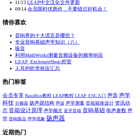
11
/
13
LEAP中文汉化文件更新
09
/
14
会员限时优惠价，不要错过好机会！
猜你喜欢
音响界的十大谎言是哪些？
专业音响基础声学知识（八）
噪音
利用MathWorks测量音频设备的频率响应
LEAP_EnclosureShop:腔室
人耳的听觉效应汇总
热门标签
声学
会员专享
声音
BassBox教程
LEAP教程
LEAP_ENC入门
科技
扬声器结构
资讯动
声波
声学测量
音箱箱体设计
分频器
音箱设计原理
音响基础
声
态
电声参数
声学概念
蓝牙音箱
扬声器
学
音响新品
声学现象
近期热门