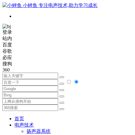
小鲤鱼
专注电声技术,助力学习成长
登录
站内
百度
谷歌
必应
搜狗
360
首页
电声技术
扬声器系统