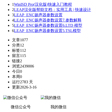
1
WinISD Pro(汉化版)快速入门教程
2
LEAP汉化版帮助文档：实用工具 | 快速设计
3
LEAP_ENC扬声器参数设置
4
LEAP_ENC扬声器参数设置7.参数解释
5
LEAP_ENC扬声器参数设置6.LTD 模型
6
LEAP_ENC扬声器参数设置5.TSL模型
文章
1077
分类
12
标签
112
留言
115
链接
2
浏览
2439006
今日
0
本周
0
运行
2783 天
更新
2026-3-16
微信公众号
我的微信