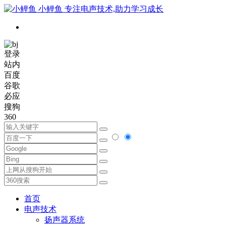
小鲤鱼
专注电声技术,助力学习成长
登录
站内
百度
谷歌
必应
搜狗
360
首页
电声技术
扬声器系统