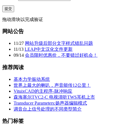
提交
拖动滑块以完成验证
网站公告
11
/
27
网站升级后部分文字样式错乱问题
11
/
13
LEAP中文汉化文件更新
09
/
14
会员限时优惠价，不要错过好机会！
推荐阅读
基本力学振动系统
世界上最大的喇叭，声音能传12公里！
VituixCAD的主程序-脉冲响应
森海塞尔TVC2-C 电视清听TWS耳机上市
Transducer Parameters:扬声器编辑模式
调音台上信号处理的不同类型简介
热门标签