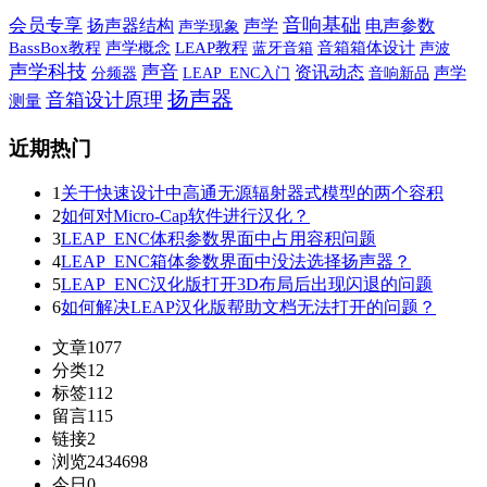
音响基础
会员专享
声学
扬声器结构
电声参数
声学现象
BassBox教程
声学概念
LEAP教程
蓝牙音箱
音箱箱体设计
声波
声学科技
声音
资讯动态
音响新品
声学
分频器
LEAP_ENC入门
扬声器
音箱设计原理
测量
近期热门
1
关于快速设计中高通无源辐射器式模型的两个容积
2
如何对Micro-Cap软件进行汉化？
3
LEAP_ENC体积参数界面中占用容积问题
4
LEAP_ENC箱体参数界面中没法选择扬声器？
5
LEAP_ENC汉化版打开3D布局后出现闪退的问题
6
如何解决LEAP汉化版帮助文档无法打开的问题？
文章
1077
分类
12
标签
112
留言
115
链接
2
浏览
2434698
今日
0