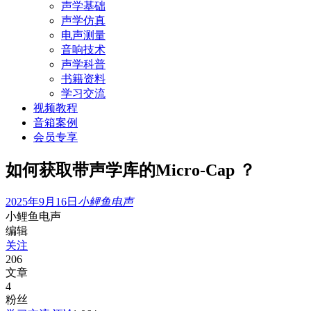
声学基础
声学仿真
电声测量
音响技术
声学科普
书籍资料
学习交流
视频教程
音箱案例
会员专享
如何获取带声学库的Micro-Cap ？
2025年9月16日
小鲤鱼电声
小鲤鱼电声
编辑
关注
206
文章
4
粉丝