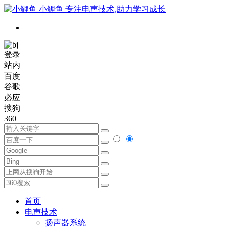
小鲤鱼
专注电声技术,助力学习成长
登录
站内
百度
谷歌
必应
搜狗
360
首页
电声技术
扬声器系统