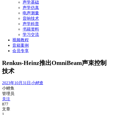
声学基础
声学仿真
电声测量
音响技术
声学科普
书籍资料
学习交流
视频教程
音箱案例
会员专享
Renkus-Heinz推出OmniBeam声束控制
技术
2023年10月31日
小鲤鱼
小鲤鱼
管理员
关注
877
文章
1