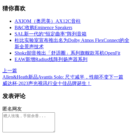
猜你喜欢
AXIOM（奥思美）AX12C音柱
B&C收购Eminence Speakers
SAL新一代的“恒定曲率”阵列音箱
杜比实验室宣布推出名为Dolby Atmos FlexConnect的全
新全景声技术
Shokz韶音推出「舒适圈」系列旗舰款耳机OpenFit
EAW新增Radius线阵列扬声器系列
上一篇
Allen&Heath新品Avantis Solo: 尺寸减半，性能不变
下一篇
威达杯·2023声光视讯行业十佳品牌诞生！
发表评论
匿名网友