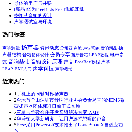
导体的串连与并联
[新品]华为FreeBuds Pro 3旗舰耳机
密闭式音箱的设计
声学测试室与环境
热门标签
扬声器
资讯动态
扬
声学测量
声波
声学现象
音响新品
分频器
会员专享
声器结构
电声参
音箱箱体设计
蓝牙音箱
LEAP教程
音响基础
音箱设计原理
声音
声学
数
BassBox教程
声学科技
声学概念
LEAP_ENC入门
近期热门
1
手机上的同轴对称扬声器
2
全球首个由深圳市音响行业协会负责起草的MEMS微
型扬声器团体标准日前正式实施
3
三星与谷歌合作开发音频解决方案IAMF
4
华盛顿大学新研究：让用户选择想听的声音
5
Bose采用Powersoft技术推出了PowerShareX自适应功
放