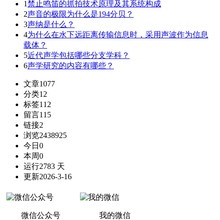
1
禁止鸣笛的抓拍技术原理及其系统构成
2
声音的极限为什么是194分贝？
3
声纳是什么？
4
为什么在水下远距离传输信息时，采用声波作为信息
载体？
5
近代声学包括哪些分支学科？
6
声学研究的内容有哪些？
文章
1077
分类
12
标签
112
留言
115
链接
2
浏览
2438925
今日
0
本周
0
运行
2783 天
更新
2026-3-16
微信公众号
我的微信