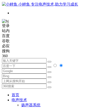
小鲤鱼
专注电声技术,助力学习成长
登录
站内
百度
谷歌
必应
搜狗
360
首页
电声技术
扬声器系统