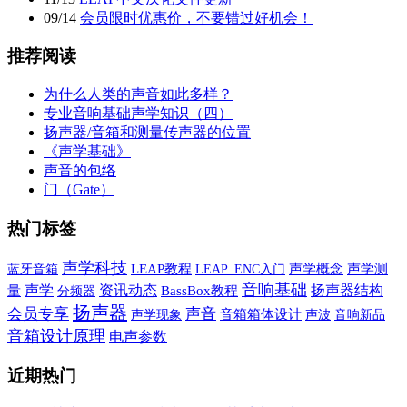
09
/
14
会员限时优惠价，不要错过好机会！
推荐阅读
为什么人类的声音如此多样？
专业音响基础声学知识（四）
扬声器/音箱和测量传声器的位置
《声学基础》
声音的包络
门（Gate）
热门标签
声学科技
蓝牙音箱
LEAP教程
声学概念
声学测
LEAP_ENC入门
音响基础
声学
资讯动态
扬声器结构
量
BassBox教程
分频器
扬声器
会员专享
声音
声学现象
音箱箱体设计
声波
音响新品
音箱设计原理
电声参数
近期热门