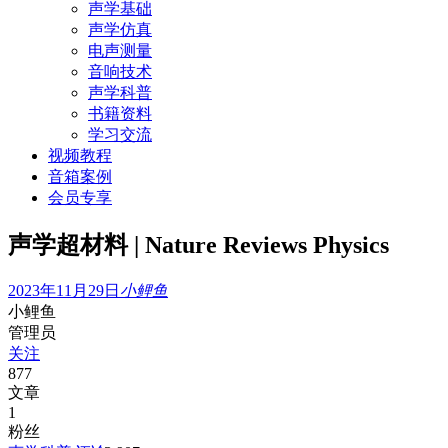
声学基础
声学仿真
电声测量
音响技术
声学科普
书籍资料
学习交流
视频教程
音箱案例
会员专享
声学超材料 | Nature Reviews Physics
2023年11月29日
小鲤鱼
小鲤鱼
管理员
关注
877
文章
1
粉丝