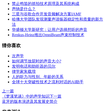
禁止鸣笛的抓拍技术原理及其系统构成
声纳是什么？
三星与谷歌合作开发音频解决方案IAMF
哈佛大学团队发现测量声谐振器稳定性和质量的新方
法
华盛顿大学新研究：让用户选择想听的声音
Renkus-Heinz推出OmniBeam声束控制技术
猜你喜欢
次声学
如何调节放屁时的声音大小?
发明电话和助听器的贝尔
律学家朱载堉
人的听力与性别、年龄的关系
全球十大突破性技术之流利对话的AI助手
上一篇
《梦溪笔谈》中的声学知识
下一篇
蓝牙的版本演进及其发展史简介