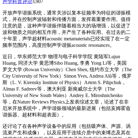
声学科普
评论
3,907
开放声学谐振系统，通常关涉以复本征频率为特征的谐振模
式，并在控制声波辐射和传播方面，发挥着重要作用。值得
注意的是，这种声学谐振伴随着相当大的场增强，以促进了
波和物质之间的相互作用，并产生了各种应用。在过去的二
十年里，声学超材料acoustic metamaterials已经实现了在一定
频率范围内，高度控制声学谐振acoustic resonances。
近日，华东师范大学 物理与电子科学学院 黄陆军Lujun
Huang, 同济大学 黄思博Sibo Huang, 李勇 Yong Li等，美国
罗文大学 (Rowan University）Chen Shen, 纽约市立大学（The
City University of New York）Simon Yves, Andrea Alù等，俄罗
斯（L. V. Kirensky Institute of Physics）Artem S. Pilipchuk，
Almas F. Sadreev等，澳大利亚 新南威尔士大学（The
University of New South Wales）Andrey E. Miroshnichenko
等，在Nature Reviews Physics上发表综述文章，论述了在非
厄米开放系统中，声学谐振领域的最新进展（包括亥姆霍兹
谐振器、超材料和超表面）。
还讨论了在各种声学设备中的应用（包括吸声体、声源、涡
流束产生和成像），以及应用于连续介质中的束缚态及其在