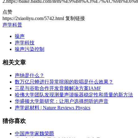
2.https://baike.baidu.com/item/%E9%B8%A3%E7%AC%9B%E
点赞
https://2xiaoliyu.com/5742.html
复制链接
声学科普
噪声
声学科技
噪声污染控制
相关文章
声纳是什么？
数万亿只蝉进行异常喧闹的歌唱是什么效果？
三星与谷歌合作开发音频解决方案IAMF
哈佛大学团队发现测量声谐振器稳定性和质量的新方法
华盛顿大学新研究：让用户选择想听的声音
声学超材料 | Nature Reviews Physics
猜你喜欢
中国声学家魏荣爵