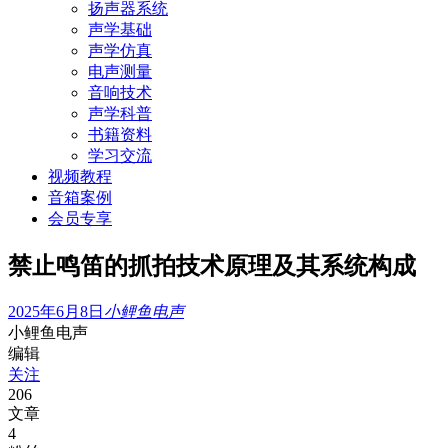
扬声器系统
声学基础
声学仿真
电声测量
音响技术
声学科普
书籍资料
学习交流
视频教程
音箱案例
会员专享
禁止鸣笛的抓拍技术原理及其系统构成
2025年6月8日
小鲤鱼电声
小鲤鱼电声
编辑
关注
206
文章
4