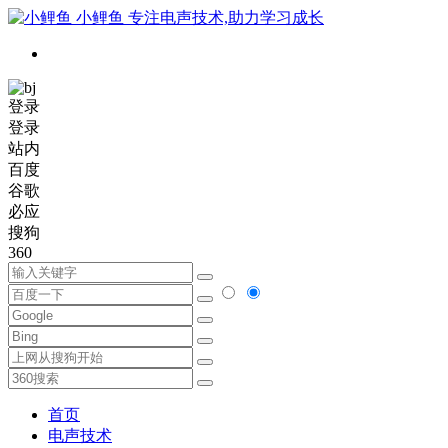
小鲤鱼
专注电声技术,助力学习成长
登录
登录
站内
百度
谷歌
必应
搜狗
360
首页
电声技术