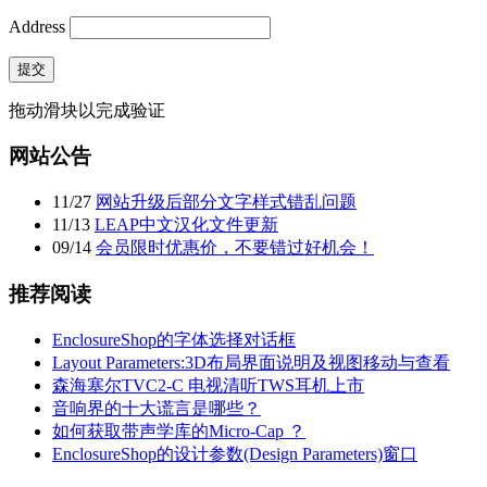
Address
提交
拖动滑块以完成验证
网站公告
11
/
27
网站升级后部分文字样式错乱问题
11
/
13
LEAP中文汉化文件更新
09
/
14
会员限时优惠价，不要错过好机会！
推荐阅读
EnclosureShop的字体选择对话框
Layout Parameters:3D布局界面说明及视图移动与查看
森海塞尔TVC2-C 电视清听TWS耳机上市
音响界的十大谎言是哪些？
如何获取带声学库的Micro-Cap ？
EnclosureShop的设计参数(Design Parameters)窗口