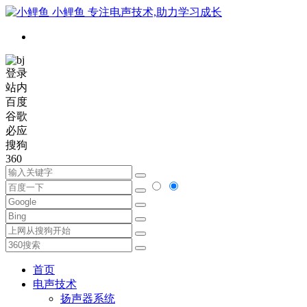
小鲤鱼
专注电声技术,助力学习成长
登录
站内
百度
谷歌
必应
搜狗
360
首页
电声技术
扬声器系统