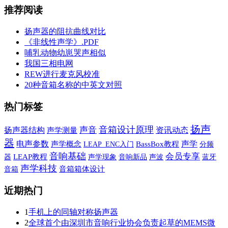
推荐阅读
扬声器的阻抗曲线对比
《非线性声学》.PDF
哺乳动物幼崽哭声相似
我国三相电网
REW进行麦克风校准
20种音箱名称的中英文对照
热门标签
扬声
音箱设计原理
声音
扬声器结构
资讯动态
声学测量
器
声学
电声参数
声学概念
BassBox教程
LEAP_ENC入门
分频
音响基础
会员专享
LEAP教程
声学现象
音响新品
声波
蓝牙
器
声学科技
音箱
音箱箱体设计
近期热门
1
手机上的同轴对称扬声器
2
全球首个由深圳市音响行业协会负责起草的MEMS微