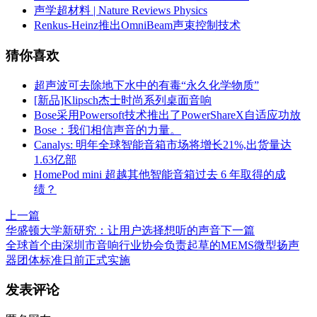
声学超材料 | Nature Reviews Physics
Renkus-Heinz推出OmniBeam声束控制技术
猜你喜欢
超声波可去除地下水中的有毒“永久化学物质”
[新品]Klipsch杰士时尚系列桌面音响
Bose采用Powersoft技术推出了PowerShareX自适应功放
Bose：我们相信声音的力量。
Canalys: 明年全球智能音箱市场将增长21%,出货量达
1.63亿部
HomePod mini 超越其他智能音箱过去 6 年取得的成
绩？
上一篇
华盛顿大学新研究：让用户选择想听的声音
下一篇
全球首个由深圳市音响行业协会负责起草的MEMS微型扬声
器团体标准日前正式实施
发表评论