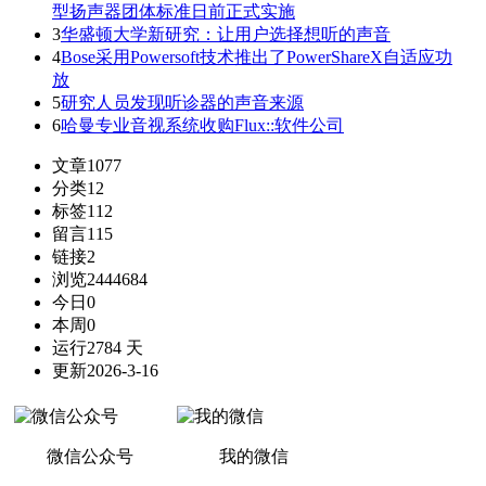
型扬声器团体标准日前正式实施
3
华盛顿大学新研究：让用户选择想听的声音
4
Bose采用Powersoft技术推出了PowerShareX自适应功
放
5
研究人员发现听诊器的声音来源
6
哈曼专业音视系统收购Flux::软件公司
文章
1077
分类
12
标签
112
留言
115
链接
2
浏览
2444684
今日
0
本周
0
运行
2784 天
更新
2026-3-16
微信公众号
我的微信