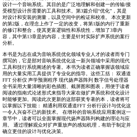
设计一个音响系统。其目的是广泛地理解和创建一的传输/接
受模型设计所需要的工具和技术。第3篇介绍“优化”，其是
对设计和安装的测量，以及空间中的检证和校准。 本次更新
的第2版，在理念上作了一定的改变，将第1版的内行了重新
的修订和整合，使其更富逻辑性和系统性，增加了3章内
容，其中第13章是的内容，主要是针对实际扩声系统的案行
分析。
本书是为志在成为音响系统优化领域专业人才的读者而专门
撰写的，它是部对音响系统优化这一新兴领域中采用的现代
工具和技行系统阐述的专著。本书为读者正确掌握该领域应
用的大量实用工具提供了专业化的指导。这些工括： 双通道
FFT 分析仪 声学预测程序 现代扬声器阵列 数字信号处理器
全书采用大量清晰的彩色插图、截屏图和图表，用便于读者
阅读的指南式论述形式来指导大家在做扩声系统和优化设计
时能够更加。阅读此次更新的这部获奖专著的本，读者将可
以掌握以下技能： 精通利用双通道FFT 分析行设计与优化这
一令人兴奋不已的新技术。 在增补的音响系统应用案例这一
章节中，读者可以全面掌握现代扬声器阵列构建的理论与应
用。 通过理解观众对扩声重放声的感知机理，有助于制定并
确立更佳的设计与优化决策。