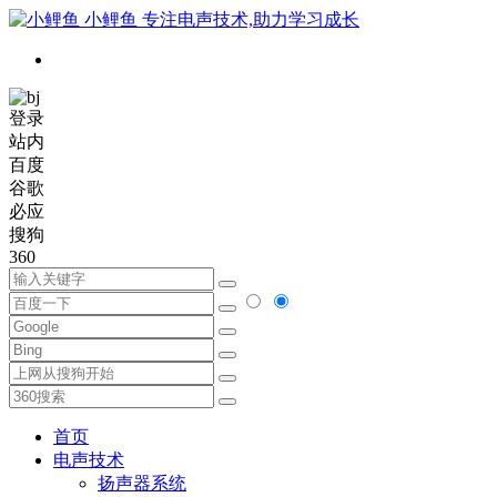
小鲤鱼
专注电声技术,助力学习成长
登录
站内
百度
谷歌
必应
搜狗
360
首页
电声技术
扬声器系统