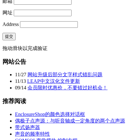
邮箱
网址
Address
提交
拖动滑块以完成验证
网站公告
11
/
27
网站升级后部分文字样式错乱问题
11
/
13
LEAP中文汉化文件更新
09
/
14
会员限时优惠价，不要错过好机会！
推荐阅读
EnclosureShop的颜色选择对话框
偶极子点声源：与听音轴成一定角度的两个点声源
带式扬声器
声音的频率特性