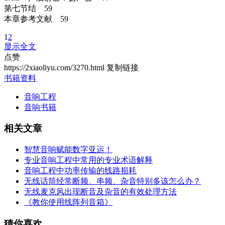
第七节结 59
本章参考文献 59
1
2
显示全文
点赞
https://2xiaoliyu.com/3270.html
复制链接
书籍资料
音响工程
音响书籍
相关文章
智慧音响赋能数字亚运！
专业音响工程中常用的专业术语解释
音响工程中功率传输的线路损耗
无线话筒经常断频、串频、杂音特别多该怎么办？
无线麦克风出现断音及杂音的有效处理方法
《教你使用线阵列音箱》
猜你喜欢