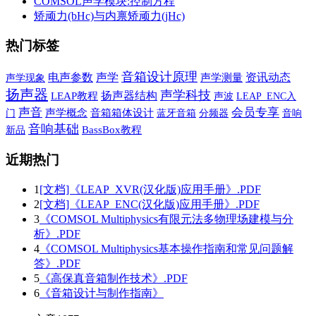
COMSOL声学模块:控制方程
矫顽力(bHc)与内禀矫顽力(jHc)
热门标签
音箱设计原理
声学
电声参数
资讯动态
声学现象
声学测量
扬声器
声学科技
扬声器结构
LEAP教程
声波
LEAP_ENC入
声音
会员专享
声学概念
音箱箱体设计
蓝牙音箱
音响
门
分频器
音响基础
新品
BassBox教程
近期热门
1
[文档]《LEAP_XVR(汉化版)应用手册》.PDF
2
[文档]《LEAP_ENC(汉化版)应用手册》.PDF
3
《COMSOL Multiphysics有限元法多物理场建模与分
析》.PDF
4
《COMSOL Multiphysics基本操作指南和常见问题解
答》.PDF
5
《高保真音箱制作技术》.PDF
6
《音箱设计与制作指南》