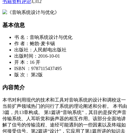
书籍资料
评论
3,312
基本信息
书 名：音响系统设计与优化
作 者：鲍勃·麦卡锡
出版社：人民邮电出版社
出版时间：2016-10-01
开 本：16 开
ISBN ：9787115437495
版 次： 第2版
内容简介
本书对利用现代的技术和工具对音响系统的设计和调校这一
当前扩声领域热门的问行了系统的理论阐述和分析。 本书由
3篇，共13章构成。 第1篇讲“音响系统”，其目的是探究声音
传输系统、人耳听觉和扬声器的相互作用。该部分全面地讲
解了信号的传输流程、途经可能遇到的一些因素以及终端如
何接受信号。第2篇讲“设计”，它应用了第1篇所讲的知识去