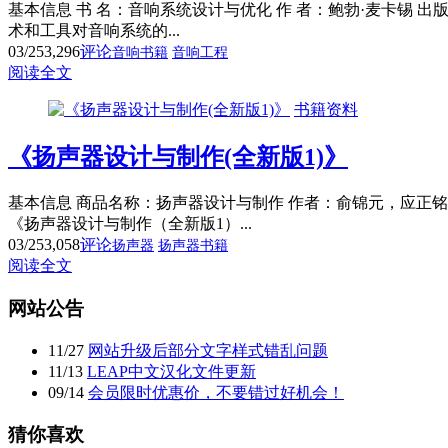
基本信息 书 名：音响系统设计与优化 作 者：鲍勃·麦卡锡 出版社：人民
术和工具对音响系统的...
03/25
3,296
评论
音响书籍
音响工程
阅读全文
书籍资料
《扬声器设计与制作(全新版1)》
基本信息 商品名称：扬声器设计与制作 作者：俞锦元，应正铭，李志平 编
《扬声器设计与制作（全新版1）...
03/25
3,058
评论
扬声器
扬声器书籍
阅读全文
网站公告
11
/
27
网站升级后部分文字样式错乱问题
11
/
13
LEAP中文汉化文件更新
09
/
14
会员限时优惠价，不要错过好机会！
猜你喜欢