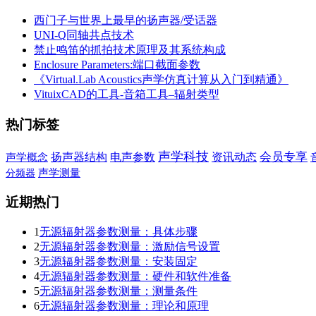
西门子与世界上最早的扬声器/受话器
UNI-Q同轴共点技术
禁止鸣笛的抓拍技术原理及其系统构成
Enclosure Parameters:端口截面参数
《Virtual.Lab Acoustics声学仿真计算从入门到精通》
VituixCAD的工具-音箱工具–辐射类型
热门标签
声学科技
会员专享
扬声器结构
电声参数
资讯动态
声学概念
声学测量
分频器
近期热门
1
无源辐射器参数测量：具体步骤
2
无源辐射器参数测量：激励信号设置
3
无源辐射器参数测量：安装固定
4
无源辐射器参数测量：硬件和软件准备
5
无源辐射器参数测量：测量条件
6
无源辐射器参数测量：理论和原理