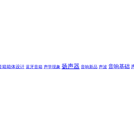
扬声器
音响基础
音箱箱体设计
蓝牙音箱
声学现象
音响新品
声波