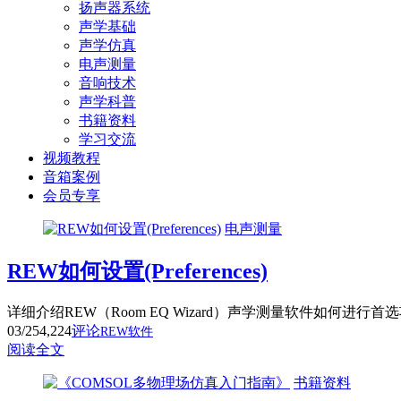
扬声器系统
声学基础
声学仿真
电声测量
音响技术
声学科普
书籍资料
学习交流
视频教程
音箱案例
会员专享
电声测量
REW如何设置(Preferences)
详细介绍REW（Room EQ Wizard）声学测量软件如何进行首选项设置(
03/25
4,224
评论
REW软件
阅读全文
书籍资料