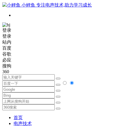
小鲤鱼
专注电声技术,助力学习成长
登录
登录
站内
百度
谷歌
必应
搜狗
360
首页
电声技术