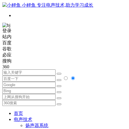
小鲤鱼
专注电声技术,助力学习成长
登录
站内
百度
谷歌
必应
搜狗
360
首页
电声技术
扬声器系统