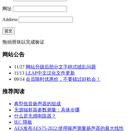
网址
Address
提交
拖动滑块以完成验证
网站公告
11
/
27
网站升级后部分文字样式错乱问题
11
/
13
LEAP中文汉化文件更新
09
/
14
会员限时优惠价，不要错过好机会！
推荐阅读
典型低音扬声器的组成
无源辐射器参数测量：具体步骤
什么是无感电阻器？
IEC 障板
AES发布AES75-2022:使用噪声测量扬声器的最大线性