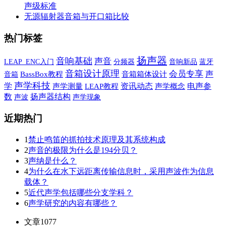
声级标准
无源辐射器音箱与开口箱比较
热门标签
扬声器
音响基础
声音
音响新品
蓝牙
LEAP_ENC入门
分频器
音箱设计原理
会员专享
声
音箱
BassBox教程
音箱箱体设计
声学科技
学
资讯动态
电声参
声学测量
LEAP教程
声学概念
数
扬声器结构
声波
声学现象
近期热门
1
禁止鸣笛的抓拍技术原理及其系统构成
2
声音的极限为什么是194分贝？
3
声纳是什么？
4
为什么在水下远距离传输信息时，采用声波作为信息
载体？
5
近代声学包括哪些分支学科？
6
声学研究的内容有哪些？
文章
1077