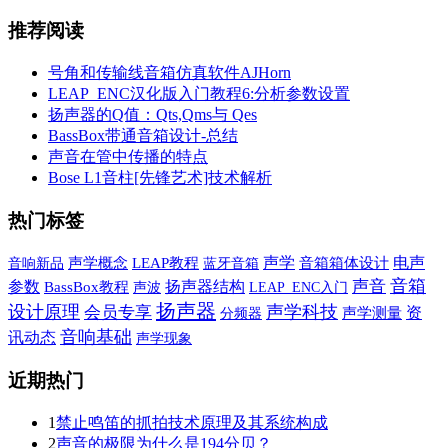
推荐阅读
号角和传输线音箱仿真软件AJHorn
LEAP_ENC汉化版入门教程6:分析参数设置
扬声器的Q值：Qts,Qms与 Qes
BassBox带通音箱设计-总结
声音在管中传播的特点
Bose L1音柱[先锋艺术]技术解析
热门标签
声学
电声
音响新品
声学概念
LEAP教程
蓝牙音箱
音箱箱体设计
音箱
声音
参数
扬声器结构
BassBox教程
声波
LEAP_ENC入门
扬声器
设计原理
声学科技
会员专享
资
声学测量
分频器
音响基础
讯动态
声学现象
近期热门
1
禁止鸣笛的抓拍技术原理及其系统构成
2
声音的极限为什么是194分贝？