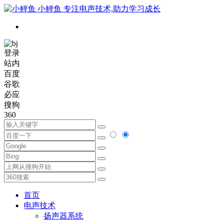
小鲤鱼
专注电声技术,助力学习成长
登录
站内
百度
谷歌
必应
搜狗
360
首页
电声技术
扬声器系统