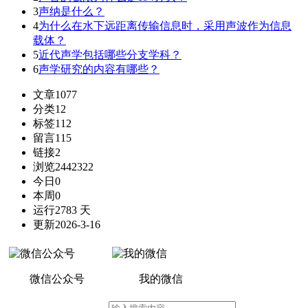
3
声纳是什么？
4
为什么在水下远距离传输信息时，采用声波作为信息
载体？
5
近代声学包括哪些分支学科？
6
声学研究的内容有哪些？
文章
1077
分类
12
标签
112
留言
115
链接
2
浏览
2442322
今日
0
本周
0
运行
2783 天
更新
2026-3-16
微信公众号
我的微信