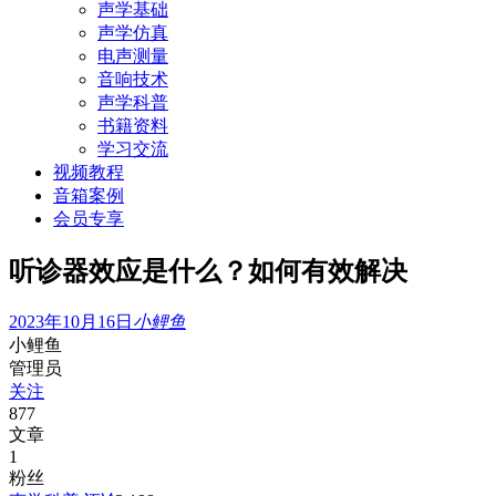
声学基础
声学仿真
电声测量
音响技术
声学科普
书籍资料
学习交流
视频教程
音箱案例
会员专享
听诊器效应是什么？如何有效解决
2023年10月16日
小鲤鱼
小鲤鱼
管理员
关注
877
文章
1
粉丝