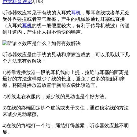
声学科普
评论
2,198
听诊器效应常见于有线的入耳式
耳机
，即耳塞线或者单元处
受外界碰撞或者空气摩擦，产生的机械波通过耳塞线直接
（入耳式
耳机
的线一般硬度较大，有利于传导机械波）传递
到耳道内，产生让人很不愉快的噪声。
听诊器效应是由于线的晃动和摩擦造成的，可以采取以下几
个方法来有效解决：
1)将靠近播放器一段的耳机线向上提，拉近与耳塞的距离是
最好的方法这样减少了线的长度，避免了过多的接触和摩
擦，将随身播放器放置于胸前衣袋比较适宜。
2)将线走在衣服内，减少线的晃动也是个好方法。
3)在线的终端固定绑个皮筋或夹子夹住，通过稳定线的方法
来减少晃动摩擦。
4)在线的终端打一个结，绳结打得越紧，听诊器效应越不明
显。