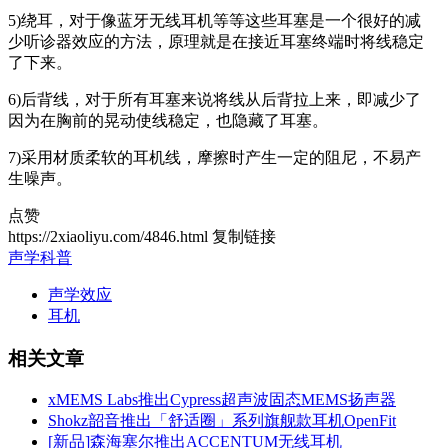
5)绕耳，对于像蓝牙无线耳机等等这些耳塞是一个很好的减
少听诊器效应的方法，原理就是在接近耳塞终端时将线稳定
了下来。
6)后背线，对于所有耳塞来说将线从后背拉上来，即减少了
因为在胸前的晃动使线稳定，也隐藏了耳塞。
7)采用材质柔软的耳机线，摩擦时产生一定的阻尼，不易产
生噪声。
点赞
https://2xiaoliyu.com/4846.html
复制链接
声学科普
声学效应
耳机
相关文章
xMEMS Labs推出Cypress超声波固态MEMS扬声器
Shokz韶音推出「舒适圈」系列旗舰款耳机OpenFit
[新品]森海塞尔推出ACCENTUM无线耳机