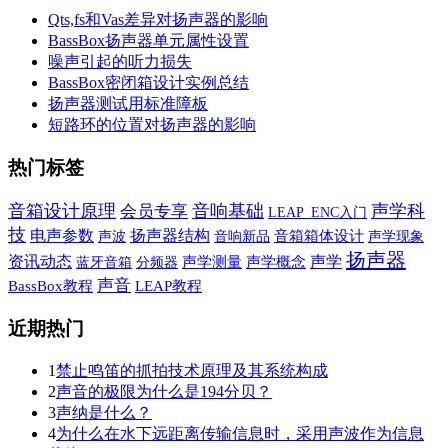
Qts,fs和Vas差异对扬声器的影响
BassBox扬声器单元属性设置
噪声引起的听力损失
BassBox密闭箱设计实例总结
扬声器测试用标准障板
短路环的位置对扬声器的影响
热门标签
音箱设计原理
音响基础
声学科
会员专享
LEAP_ENC入门
技
电声参数
扬声器结构
声波
音响新品
音箱箱体设计
声学现象
扬声器
声学
资讯动态
蓝牙音箱
声学测量
声学概念
分频器
声音
BassBox教程
LEAP教程
近期热门
1
禁止鸣笛的抓拍技术原理及其系统构成
2
声音的极限为什么是194分贝？
3
声纳是什么？
4
为什么在水下远距离传输信息时，采用声波作为信息