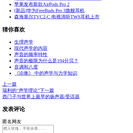
苹果发布新款AirPods Pro 2
[新品]华为FreeBuds Pro 3旗舰耳机
森海塞尔TVC2-C 电视清听TWS耳机上市
猜你喜欢
生理声学
现代声学的内容
声音的频率特性
声音的极限为什么是194分贝？
音调和八度
《论衡》 中的声学与力学知识
上一篇
瑞利的“声学理论”
下一篇
西门子与世界上最早的扬声器/受话器
发表评论
匿名网友