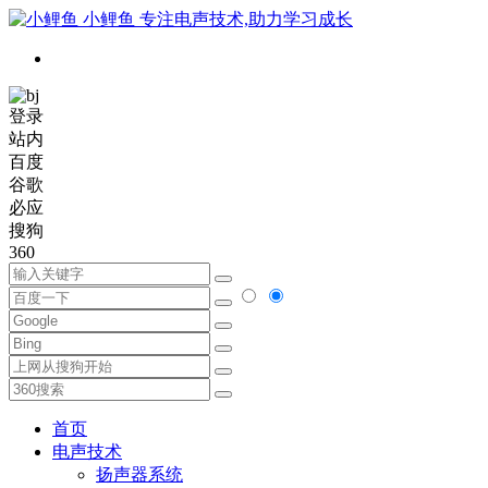
小鲤鱼
专注电声技术,助力学习成长
登录
站内
百度
谷歌
必应
搜狗
360
首页
电声技术
扬声器系统