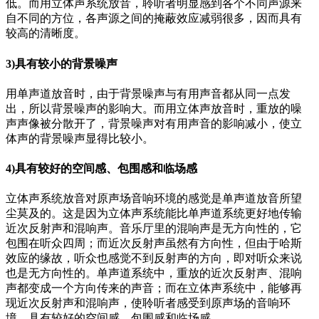
低。而用立体声系统放音，聆听者明显感到各个不同声源来
自不同的方位，各声源之间的掩蔽效应减弱很多，因而具有
较高的清晰度。
3)具有较小的背景噪声
用单声道放音时，由于背景噪声与有用声音都从同一点发
出，所以背景噪声的影响大。而用立体声放音时，重放的噪
声声像被分散开了，背景噪声对有用声音的影响减小，使立
体声的背景噪声显得比较小。
4)具有较好的空间感、包围感和临场感
立体声系统放音对原声场音响环境的感觉是单声道放音所望
尘莫及的。这是因为立体声系统能比单声道系统更好地传输
近次反射声和混响声。音乐厅里的混响声是无方向性的，它
包围在听众四周；而近次反射声虽然有方向性，但由于哈斯
效应的缘故，听众也感觉不到反射声的方向，即对听众来说
也是无方向性的。单声道系统中，重放的近次反射声、混响
声都变成一个方向传来的声音；而在立体声系统中，能够再
现近次反射声和混响声，使聆听者感受到原声场的音响环
境，具有较好的空间感、包围感和临场感。