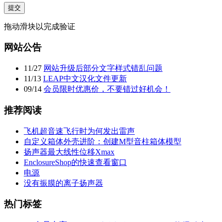
提交
拖动滑块以完成验证
网站公告
11
/
27
网站升级后部分文字样式错乱问题
11
/
13
LEAP中文汉化文件更新
09
/
14
会员限时优惠价，不要错过好机会！
推荐阅读
飞机超音速飞行时为何发出雷声
自定义箱体外壳进阶：创建M型音柱箱体模型
扬声器最大线性位移Xmax
EnclosureShop的快速查看窗口
电源
没有振膜的离子扬声器
热门标签