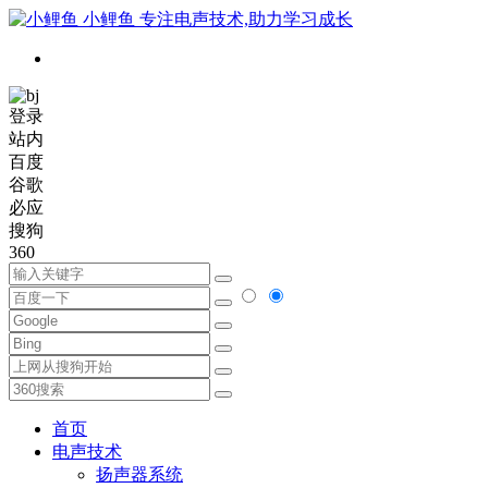
小鲤鱼
专注电声技术,助力学习成长
登录
站内
百度
谷歌
必应
搜狗
360
首页
电声技术
扬声器系统