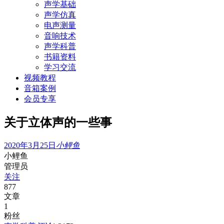
声学基础
声学仿真
电声测量
音响技术
声学科普
书籍资料
学习交流
视频教程
音箱案例
会员专享
关于立体声的一些事
2020年3月25日
小鲤鱼
小鲤鱼
管理员
关注
877
文章
1
粉丝