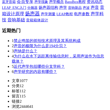
会员专享
资讯动态
蓝牙音箱
声学现象
声学概念
BassBox教程
音
声学
声音
扬声器结构
音响新品
声波
LEAP_ENC入门
分频器
扬声器
箱设计原理
声学科
电声参数
声学测量
LEAP教程
技
音响基础
音箱箱体设计
近期热门
1
禁止鸣笛的抓拍技术原理及其系统构成
2
声音的极限为什么是194分贝？
3
声纳是什么？
4
为什么在水下远距离传输信息时，采用声波作为信息
载体？
5
近代声学包括哪些分支学科？
6
声学研究的内容有哪些？
文章
1077
分类
12
标签
112
留言
115
链接
2
浏览
2444641