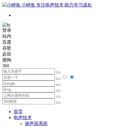
小鲤鱼
专注电声技术,助力学习成长
登录
站内
百度
谷歌
必应
搜狗
360
首页
电声技术
扬声器系统