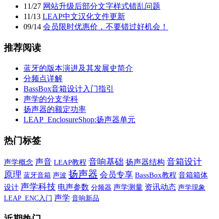
11
/
27
网站升级后部分文字样式错乱问题
11
/
13
LEAP中文汉化文件更新
09
/
14
会员限时优惠价，不要错过好机会！
推荐阅读
蓝牙的版本演进及其发展史简介
分频点详解
BassBox音箱设计入门指引
声学的分支学科
扬声器的额定功率
LEAP_EnclosureShop:扬声器单元
热门标签
音响基础
音箱设计
声音
扬声器结构
声学概念
LEAP教程
扬声器
原理
会员专享
蓝牙音箱
声波
BassBox教程
音箱箱体
声学科技
电声参数
资讯动态
设计
声学测量
声学现象
分频器
声学
音响新品
LEAP_ENC入门
近期热门