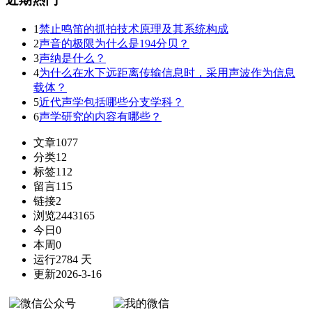
1
禁止鸣笛的抓拍技术原理及其系统构成
2
声音的极限为什么是194分贝？
3
声纳是什么？
4
为什么在水下远距离传输信息时，采用声波作为信息
载体？
5
近代声学包括哪些分支学科？
6
声学研究的内容有哪些？
文章
1077
分类
12
标签
112
留言
115
链接
2
浏览
2443165
今日
0
本周
0
运行
2784 天
更新
2026-3-16