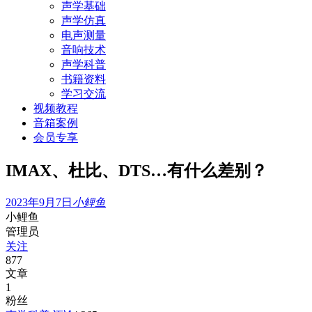
声学基础
声学仿真
电声测量
音响技术
声学科普
书籍资料
学习交流
视频教程
音箱案例
会员专享
IMAX、杜比、DTS…有什么差别？
2023年9月7日
小鲤鱼
小鲤鱼
管理员
关注
877
文章
1
粉丝