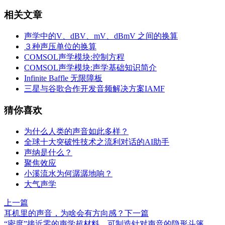
相关文章
声学中的V、dBV、mV、dBmV 之间的换算
３种声压单位的换算
COMSOL声学模块:控制方程
COMSOL声学模块:声学基础知识简介
Infinite Baffle 无限障板
三星与谷歌合作开发音频解决方案IAMF
猜你喜欢
为什么人类的声音如此多样？
全球十大突破性技术之流利对话的AI助手
声纳是什么？
聚焦效应
小溪流水为何潺潺地响？
大气声学
上一篇
耳机里的声音，为啥会有方向感？
下一篇
“密度”接近零的声学超材料，可制造针对声音的隐形斗篷