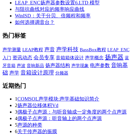
LEAP_ENC扬声器参数设置6.LTD 模型
与阻抗曲线对应的频率响应曲线
WinISD：关于分贝、倍频程和频率
如何选择调音台？
热门标签
声学科技
声音
声学测量
LEAP教程
BassBox教程
LEAP_ENC
扬声器
会员专享
资讯动态
音箱箱体设计
声学概念
蓝
入门
音响基
扬声器结构
电声参数
牙音箱
声波
音响新品
声学现象
础
音箱设计原理
声学
分频器
近期热门
1
COMSOL声学模块:声学基础知识简介
2
扬声器位移体积Vd
3
偶极子点声源：与听音轴成一定角度的两个点声源
4
偶极子点声源：听音轴上的两个点声源
5
声源的种类
6
关于传声器的振膜