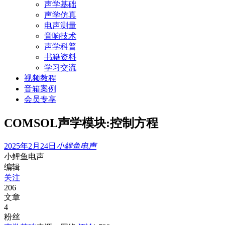
声学基础
声学仿真
电声测量
音响技术
声学科普
书籍资料
学习交流
视频教程
音箱案例
会员专享
COMSOL声学模块:控制方程
2025年2月24日
小鲤鱼电声
小鲤鱼电声
编辑
关注
206
文章
4
粉丝