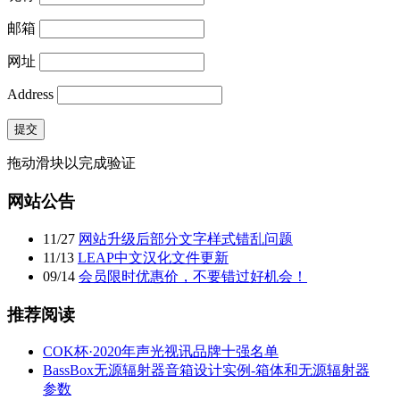
邮箱
网址
Address
提交
拖动滑块以完成验证
网站公告
11
/
27
网站升级后部分文字样式错乱问题
11
/
13
LEAP中文汉化文件更新
09
/
14
会员限时优惠价，不要错过好机会！
推荐阅读
COK杯·2020年声光视讯品牌十强名单
BassBox无源辐射器音箱设计实例-箱体和无源辐射器
参数