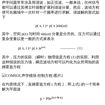
声学问题常常涉及简谐波，如正弦波。一般来说，任何信号
都可以通过其傅立叶级数扩展到谐波分量。然后，波动方程
便可在频域中一次针对一个频率进行求解。谐波解的形式如
下
p( x, t )= p( x )sin(ωt)
其中，空间 p(x) 与时间 sin(ωt) 分量是分开的。压力可以通过
复杂变量以更一般的方式来表示
iωt
p( x, t )= p( x )e
————（1）
其中，压力的实际 （瞬时）物理值是方程 (1) 的实部。利用
这种假设的压力场，瞬态波动方程可以约化为众所周知的亥
姆霍兹方程
在均质情况下，亥姆霍兹方程 ( 方程 2，即上式) 的一个简单
解为平面波
i(ωt-
k·x
)
p = P0e