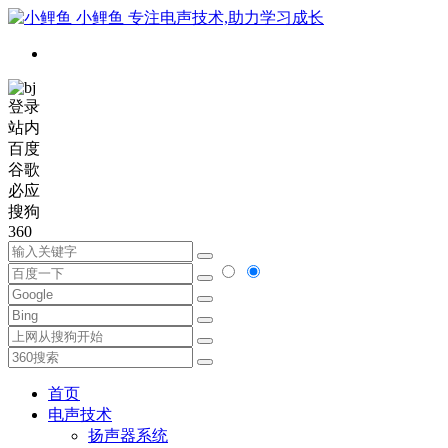
小鲤鱼
专注电声技术,助力学习成长
登录
站内
百度
谷歌
必应
搜狗
360
首页
电声技术
扬声器系统