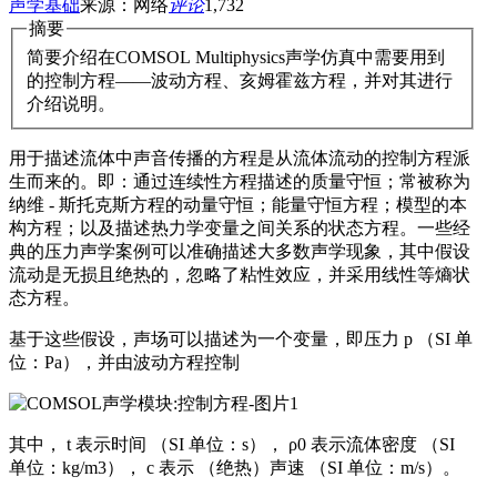
声学基础
来源：网络
评论
1,732
摘要
简要介绍在COMSOL Multiphysics声学仿真中需要用到
的控制方程——波动方程、亥姆霍兹方程，并对其进行
介绍说明。
用于描述流体中声音传播的方程是从流体流动的控制方程派
生而来的。即：通过连续性方程描述的质量守恒；常被称为
纳维 - 斯托克斯方程的动量守恒；能量守恒方程；模型的本
构方程；以及描述热力学变量之间关系的状态方程。一些经
典的压力声学案例可以准确描述大多数声学现象，其中假设
流动是无损且绝热的，忽略了粘性效应，并采用线性等熵状
态方程。
基于这些假设，声场可以描述为一个变量，即压力 p （SI 单
位：Pa），并由波动方程控制
其中， t 表示时间 （SI 单位：s）， ρ0 表示流体密度 （SI
单位：kg/m3）， c 表示 （绝热）声速 （SI 单位：m/s）。