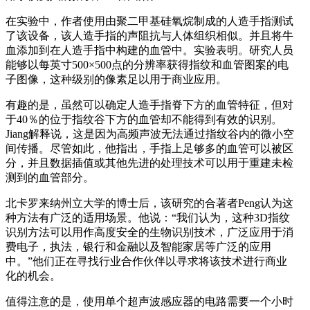
在实验中，作者使用由聚二甲基硅氧烷制成的人造手指测试
了该设备，该人造手指的声阻抗与人体组织相似。并且将牛
血添加到在人造手指中构建的血管中。实验表明。研究人员
能够以每英寸500×500点的分辨率获得指纹和血管图案的电
子图像，这种级别的像素足以用于商业应用。
有趣的是，虽然可以确定人造手指脊下方的血管特征，但对
于40％的位于指纹谷下方的血管却不能得到有效的识别。
Jiang解释说，这是因为高频声波无法通过指纹谷内的微小空
间传播。尽管如此，他指出，手指上足够多的血管可以被区
分，并且数据插值或其他先进的处理技术可以用于重建未检
测到的血管部分。
北卡罗来纳州立大学的博士后，该研究的合著者Peng认为这
种方法有广泛的适用场景。他说：“我们认为，这种3D指纹
识别方法可以用作高度安全的生物识别技术，广泛应用于消
费电子，执法，银行和金融以及智能家居等广泛的应用
中。”他们正在寻找行业合作伙伴以寻求将该技术进行商业
化的机会。
值得注意的是，使用单个超声波感应器的电路需要一个小时