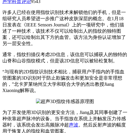
声学科普
评论
954
3
许多人已经在使用指纹识别技术来解锁他们的手机，但是一
组研究人员希望进一步推广这种皮肤深层的概念。在1月18
日发表在《IEEE Sensors Journal》上的一项研究中，他们描
述了一种技术，该技术不仅可以绘制出人的指纹的独特图
案，还可以绘制出其下方的血管。该方法为身份认证增加了
另一层安全性。
通常，指纹扫描仅考虑2D信息，该信息可以捕获人的独特的
山脊和山谷指纹模式，但是该2D信息可以被轻松复制。
“与现有的2D指纹识别技术相比，捕获用户手指内的手指血
管图案的3D识别对于防止欺骗攻击和更加安全是非常理想
的，”北卡罗莱纳州立大学和联合大学的杰出教授Jiang
Xiaoning解释说。
为了开发使用3D识别的更安全方法，Jiang及其同事创建了一
种依靠超声脉冲的设备。当手指放在系统上并触发压力传感
器时，该系统会发出高频脉冲超
声波
。然后反射声波的幅度
用于恢复人的指纹和血管图案。