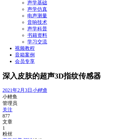
声学基础
声学仿真
电声测量
音响技术
声学科普
书籍资料
学习交流
视频教程
音箱案例
会员专享
深入皮肤的超声3D指纹传感器
2021年2月3日
小鲤鱼
小鲤鱼
管理员
关注
877
文章
1
粉丝