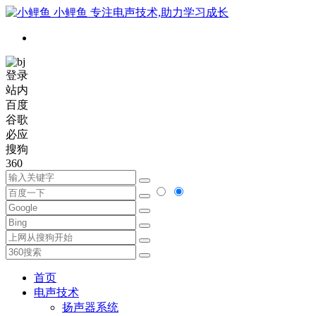
小鲤鱼
专注电声技术,助力学习成长
登录
站内
百度
谷歌
必应
搜狗
360
首页
电声技术
扬声器系统