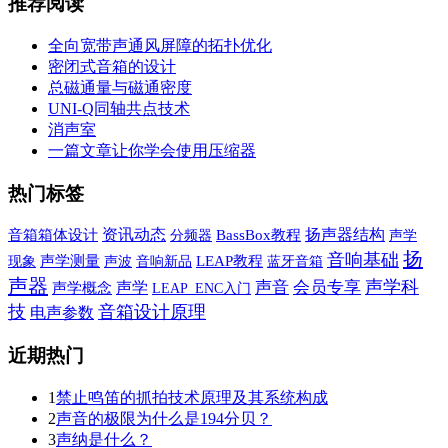
推荐阅读
全向宽带声通风屏障的拓扑优化
密闭式音箱的设计
总磁通量与磁通密度
UNI-Q同轴共点技术
消声室
一篇文章让你学会使用压缩器
热门标签
资讯动态
扬声器结构
音箱箱体设计
BassBox教程
声学
分频器
扬
音响基础
现象
声学测量
声波
音响新品
LEAP教程
蓝牙音箱
声器
声学科
声学
声音
会员专享
声学概念
LEAP_ENC入门
技
音箱设计原理
电声参数
近期热门
1
禁止鸣笛的抓拍技术原理及其系统构成
2
声音的极限为什么是194分贝？
3
声纳是什么？