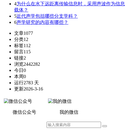
4
为什么在水下远距离传输信息时，采用声波作为信息
载体？
5
近代声学包括哪些分支学科？
6
声学研究的内容有哪些？
文章
1077
分类
12
标签
112
留言
115
链接
2
浏览
2442282
今日
0
本周
0
运行
2783 天
更新
2026-3-16
微信公众号
我的微信