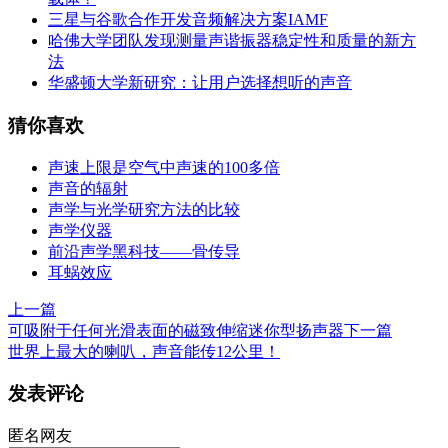
三星与谷歌合作开发音频解决方案IAMF
哈佛大学团队发现测量声谐振器稳定性和质量的新方
法
华盛顿大学新研究：让用户选择想听的声音
猜你喜欢
声速上限是空气中声速的100多倍
声音的辐射
声学与光学研究方法的比较
声学仪器
前沿声学黑科技——骨传导
耳蜗效应
上一篇
可吸附于任何光滑表面的磁致伸缩迷你型扬声器
下一篇
世界上最大的喇叭，声音能传12公里！
发表评论
匿名网友