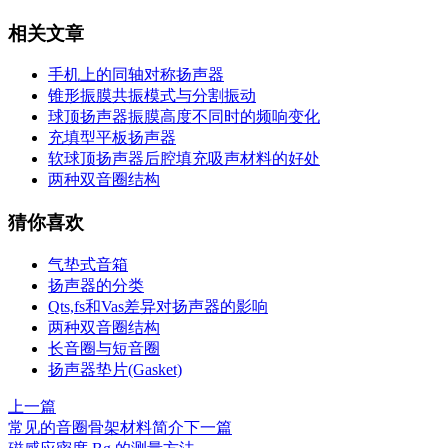
相关文章
手机上的同轴对称扬声器
锥形振膜共振模式与分割振动
球顶扬声器振膜高度不同时的频响变化
充填型平板扬声器
软球顶扬声器后腔填充吸声材料的好处
两种双音圈结构
猜你喜欢
气垫式音箱
扬声器的分类
Qts,fs和Vas差异对扬声器的影响
两种双音圈结构
长音圈与短音圈
扬声器垫片(Gasket)
上一篇
常见的音圈骨架材料简介
下一篇