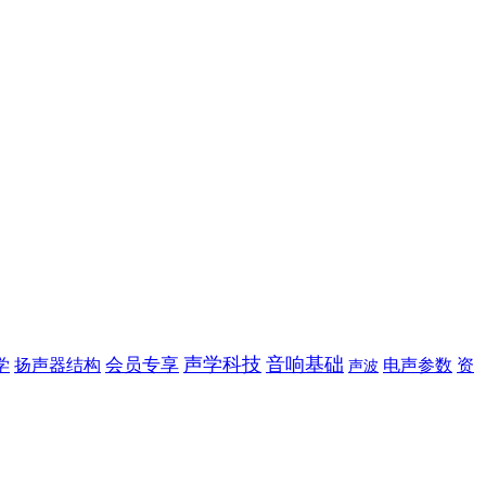
声学科技
音响基础
学
会员专享
扬声器结构
电声参数
资
声波