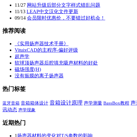
11
/
27
网站升级后部分文字样式错乱问题
11
/
13
LEAP中文汉化文件更新
09
/
14
会员限时优惠价，不要错过好机会！
推荐阅读
《实用扬声器技术手册》
VituixCAD的主程序-偏好评级
超声学
软球顶扬声器后腔填充吸声材料的好处
磁场强度(H)
没有振膜的离子扬声器
热门标签
音箱设计原理
声
蓝牙音箱
音箱箱体设计
声学测量
BassBox教程
讯动态
声学现象
近期热门
1
扬声器材料的变化对T/S参数的影响