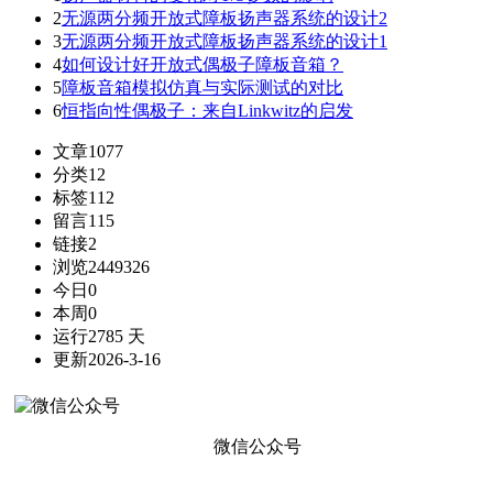
2
无源两分频开放式障板扬声器系统的设计2
3
无源两分频开放式障板扬声器系统的设计1
4
如何设计好开放式偶极子障板音箱？
5
障板音箱模拟仿真与实际测试的对比
6
恒指向性偶极子：来自Linkwitz的启发
文章
1077
分类
12
标签
112
留言
115
链接
2
浏览
2449326
今日
0
本周
0
运行
2785 天
更新
2026-3-16
微信公众号