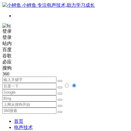
小鲤鱼
专注电声技术,助力学习成长
登录
登录
站内
百度
谷歌
必应
搜狗
360
首页
电声技术