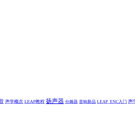
扬声器
音
声
声学概念
LEAP教程
音响新品
分频器
LEAP_ENC入门