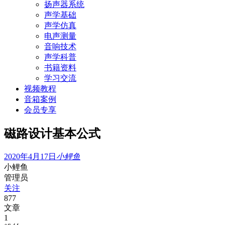
扬声器系统
声学基础
声学仿真
电声测量
音响技术
声学科普
书籍资料
学习交流
视频教程
音箱案例
会员专享
磁路设计基本公式
2020年4月17日
小鲤鱼
小鲤鱼
管理员
关注
877
文章
1