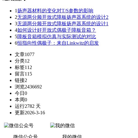
1
扬声器材料的变化对T/S参数的影响
2
无源两分频开放式障板扬声器系统的设计2
3
无源两分频开放式障板扬声器系统的设计1
4
如何设计好开放式偶极子障板音箱？
5
障板音箱模拟仿真与实际测试的对比
6
恒指向性偶极子：来自Linkwitz的启发
文章
1077
分类
12
标签
112
留言
115
链接
2
浏览
2436692
今日
0
本周
0
运行
2782 天
更新
2026-3-16
微信公众号
我的微信