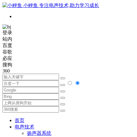
小鲤鱼
专注电声技术,助力学习成长
登录
站内
百度
谷歌
必应
搜狗
360
首页
电声技术
扬声器系统