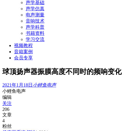
声学基础
声学仿真
电声测量
音响技术
声学科普
书籍资料
学习交流
视频教程
音箱案例
会员专享
球顶扬声器振膜高度不同时的频响变化
2021年1月18日
小鲤鱼电声
小鲤鱼电声
编辑
关注
206
文章
4
粉丝