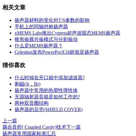
相关文章
扬声器材料的变化对T/S参数的影响
手机上的同轴对称扬声器
xMEMS Labs推出Cypress超声波固态MEMS扬声器
锥形振膜共振模式与分割振动
什么是MEMS扬声器？
Celestion发布PowerProX18超低音扬声器
猜你喜欢
什么时候在开口箱中添加滤波器?
剩磁(Jr，Br)
扬声器中常用的热塑性弹性体
无源辐射器音箱是如何工作的?
两种双音圈结构
扬声器的后壳(SHIELD COVER)
上一篇
藕合音腔( Coupled Cavity)技术
下一篇
扬声器常用国家标准汇总