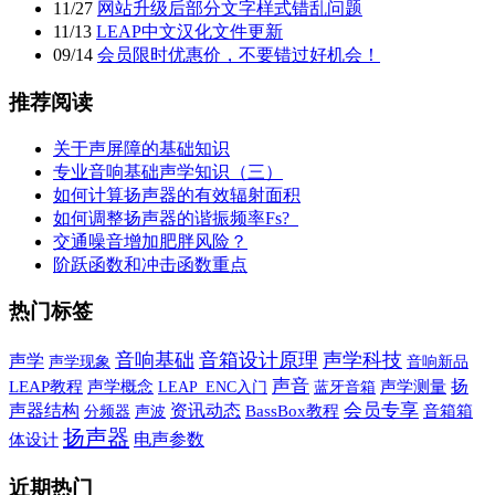
11
/
27
网站升级后部分文字样式错乱问题
11
/
13
LEAP中文汉化文件更新
09
/
14
会员限时优惠价，不要错过好机会！
推荐阅读
关于声屏障的基础知识
专业音响基础声学知识（三）
如何计算扬声器的有效辐射面积
如何调整扬声器的谐振频率Fs?
交通噪音增加肥胖风险？
阶跃函数和冲击函数重点
热门标签
音响基础
音箱设计原理
声学科技
声学
声学现象
音响新品
声音
扬
LEAP教程
声学概念
蓝牙音箱
声学测量
LEAP_ENC入门
会员专享
声器结构
资讯动态
声波
BassBox教程
音箱箱
分频器
扬声器
电声参数
体设计
近期热门