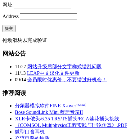
网址
Address
提交
拖动滑块以完成验证
网站公告
11
/
27
网站升级后部分文字样式错乱问题
11
/
13
LEAP中文汉化文件更新
09
/
14
会员限时优惠价，不要错过好机会！
推荐阅读
分频器模拟软件FINE X-over™
Bose SoundLink Mini 蓝牙音箱II
XLR卡侬头/6.35 TRS/TS插头/RCA莲花插头接线
《COMSOL Multiphysics工程实践与理论仿真》.PDF
微型口含耳机
交流电路的性质