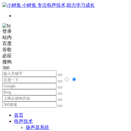
小鲤鱼
专注电声技术,助力学习成长
登录
站内
百度
谷歌
必应
搜狗
360
首页
电声技术
扬声器系统