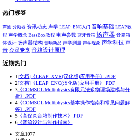
热门标签
音响基础
声学
资讯动态
声波
LEAP教
分频器
LEAP_ENC入门
扬声器
电声参数
程
声学概念
BassBox教程
蓝牙音箱
音箱箱
声学科技
声
扬声器结构
体设计
音响新品
声学测量
声学现象
音箱设计原理
音
会员专享
近期热门
1
[文档]《LEAP_XVR(汉化版)应用手册》.PDF
2
[文档]《LEAP_ENC(汉化版)应用手册》.PDF
3
《COMSOL Multiphysics有限元法多物理场建模与分
析》.PDF
4
《COMSOL Multiphysics基本操作指南和常见问题解
答》.PDF
5
《高保真音箱制作技术》.PDF
6
《音箱设计与制作指南》
文章
1077