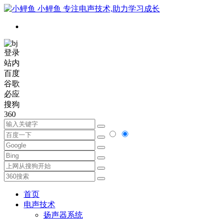
小鲤鱼
专注电声技术,助力学习成长
登录
站内
百度
谷歌
必应
搜狗
360
首页
电声技术
扬声器系统