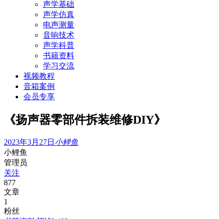
声学基础
声学仿真
电声测量
音响技术
声学科普
书籍资料
学习交流
视频教程
音箱案例
会员专享
《扬声器零部件拆装维修DIY》
2023年3月27日
小鲤鱼
小鲤鱼
管理员
关注
877
文章
1
粉丝