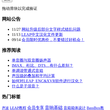
拖动滑块以完成验证
网站公告
11
/
27
网站升级后部分文字样式错乱问题
11
/
13
LEAP中文汉化文件更新
09
/
14
会员限时优惠价，不要错过好机会！
推荐阅读
单音圈与双音圈扬声器
IMAX、杜比、DTS…有什么差别？
单调谐带通式音箱
声压级的叠加和平均计算
如何对LEAP_ENC&XVR软件进行汉化？
什么是子混音？
热门标签
音响基础
会员专享
声波
LEAP教程
音箱箱体设计
BassBox教