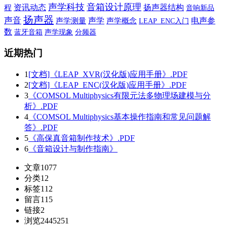
声学科技
音箱设计原理
资讯动态
扬声器结构
程
音响新品
扬声器
声音
声学
电声参
声学测量
声学概念
LEAP_ENC入门
数
蓝牙音箱
声学现象
分频器
近期热门
1
[文档]《LEAP_XVR(汉化版)应用手册》.PDF
2
[文档]《LEAP_ENC(汉化版)应用手册》.PDF
3
《COMSOL Multiphysics有限元法多物理场建模与分
析》.PDF
4
《COMSOL Multiphysics基本操作指南和常见问题解
答》.PDF
5
《高保真音箱制作技术》.PDF
6
《音箱设计与制作指南》
文章
1077
分类
12
标签
112
留言
115
链接
2
浏览
2445251