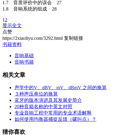
1.7 音质评价中的误会 27
1.8 音响系统的组成 28
1
2
显示全文
点赞
https://2xiaoliyu.com/3292.html
复制链接
书籍资料
音响基础
音响书籍
相关文章
声学中的V、dBV、mV、dBmV 之间的换算
３种声压单位的换算
蓝牙的版本演进及其发展史简介
20种音箱名称的中英文对照
专业音响工程中常用的专业术语解释
如何使用均衡器捕捉反馈（啸叫点）？
猜你喜欢