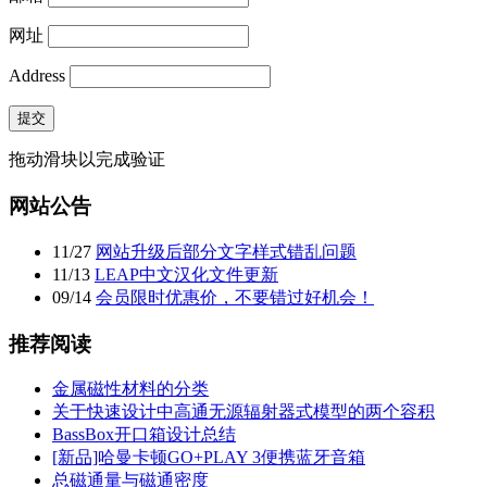
网址
Address
提交
拖动滑块以完成验证
网站公告
11
/
27
网站升级后部分文字样式错乱问题
11
/
13
LEAP中文汉化文件更新
09
/
14
会员限时优惠价，不要错过好机会！
推荐阅读
金属磁性材料的分类
关于快速设计中高通无源辐射器式模型的两个容积
BassBox开口箱设计总结
[新品]哈曼卡顿GO+PLAY 3便携蓝牙音箱
总磁通量与磁通密度