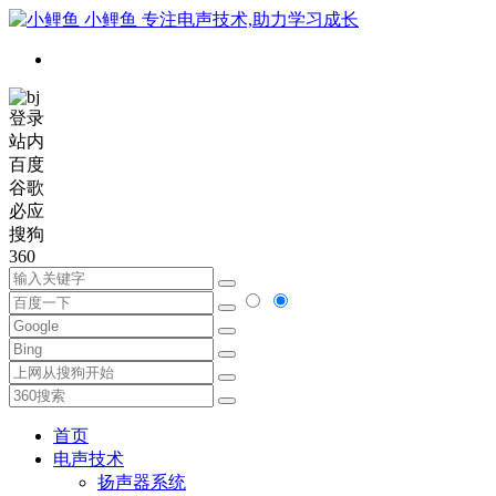
小鲤鱼
专注电声技术,助力学习成长
登录
站内
百度
谷歌
必应
搜狗
360
首页
电声技术
扬声器系统