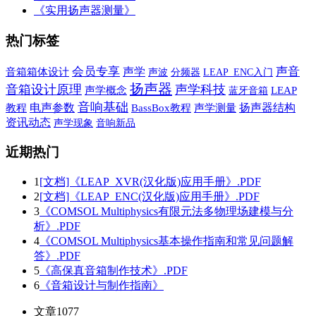
《实用扬声器测量》
热门标签
会员专享
声学
声音
音箱箱体设计
声波
分频器
LEAP_ENC入门
扬声器
音箱设计原理
声学科技
声学概念
蓝牙音箱
LEAP
音响基础
电声参数
扬声器结构
教程
BassBox教程
声学测量
资讯动态
声学现象
音响新品
近期热门
1
[文档]《LEAP_XVR(汉化版)应用手册》.PDF
2
[文档]《LEAP_ENC(汉化版)应用手册》.PDF
3
《COMSOL Multiphysics有限元法多物理场建模与分
析》.PDF
4
《COMSOL Multiphysics基本操作指南和常见问题解
答》.PDF
5
《高保真音箱制作技术》.PDF
6
《音箱设计与制作指南》
文章
1077