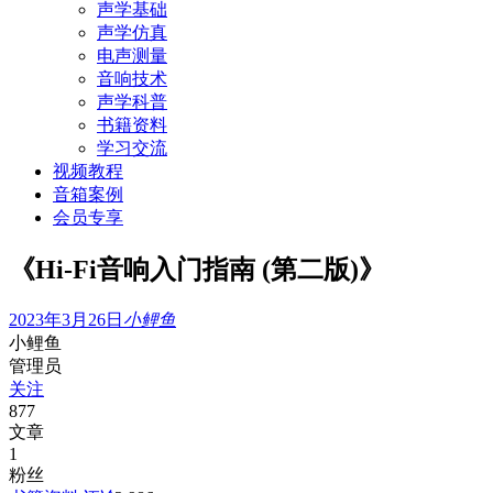
声学基础
声学仿真
电声测量
音响技术
声学科普
书籍资料
学习交流
视频教程
音箱案例
会员专享
《Hi-Fi音响入门指南 (第二版)》
2023年3月26日
小鲤鱼
小鲤鱼
管理员
关注
877
文章
1
粉丝