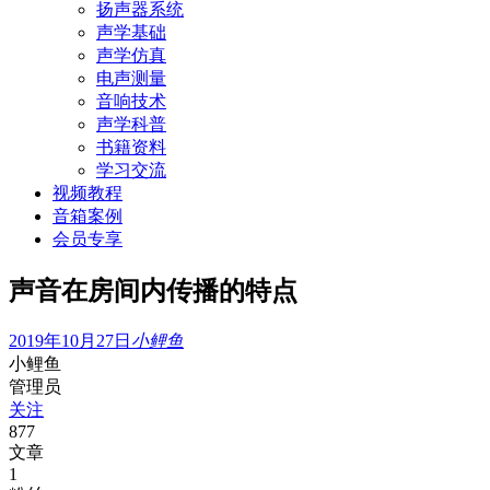
扬声器系统
声学基础
声学仿真
电声测量
音响技术
声学科普
书籍资料
学习交流
视频教程
音箱案例
会员专享
声音在房间内传播的特点
2019年10月27日
小鲤鱼
小鲤鱼
管理员
关注
877
文章
1