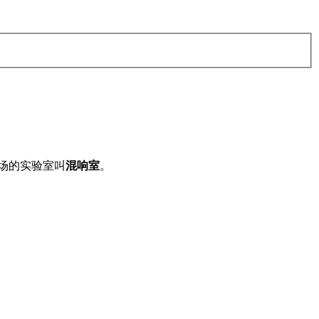
声场的实验室叫
混响室
。