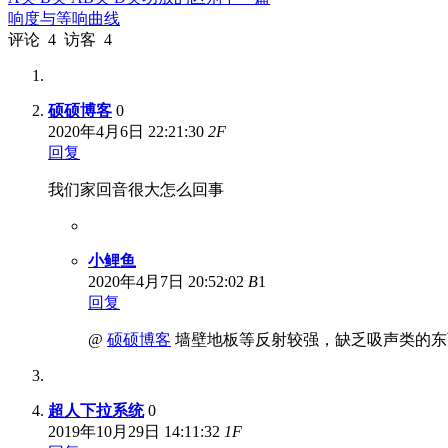
响度与等响曲线
评论
4
访客
4
硕硕博客
0
2020年4月6日 22:21:30
2
F
回复
我们家回音很大怎么回事
小鲤鱼
2020年4月7日 20:52:02
B
1
回复
@
硕硕博客
墙壁地板等反射较强，缺乏吸声类的东
超人下拉系统
0
2019年10月29日 14:11:32
1
F