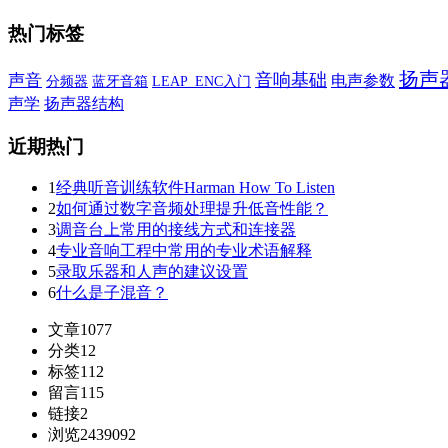
热门标签
扬声
音响基础
声音
电声参数
蓝牙音箱
分频器
LEAP_ENC入门
声学
扬声器结构
近期热门
1
经典听音训练软件Harman How To Listen
2
如何通过数字音频处理提升低音性能？
3
调音台上常用的接线方式和连接器
4
专业音响工程中常用的专业术语解释
5
录取乐器和人声的建议设置
6
什么是子混音？
文章
1077
分类
12
标签
112
留言
115
链接
2
浏览
2439092