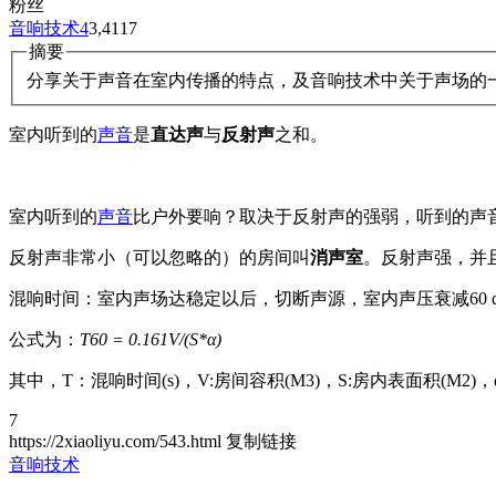
粉丝
音响技术
4
3,411
7
摘要
分享关于声音在室内传播的特点，及音响技术中关于声场的
室内听到的
声音
是
直达声
与
反射声
之和。
室内听到的
声音
比户外要响？取决于反射声的强弱，听到的声
反射声非常小（可以忽略的）的房间叫
消声室
。反射声强，并
混响时间：室内声场达稳定以后，切断声源，室内声压衰减60 
公式为：
T60 = 0.161V/(S*α)
其中，T：混响时间(s)，V:房间容积(M3)，S:房内表面积(M2
7
https://2xiaoliyu.com/543.html
复制链接
音响技术