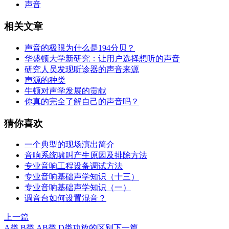
声音
相关文章
声音的极限为什么是194分贝？
华盛顿大学新研究：让用户选择想听的声音
研究人员发现听诊器的声音来源
声源的种类
牛顿对声学发展的贡献
你真的完全了解自己的声音吗？
猜你喜欢
一个典型的现场演出简介
音响系统啸叫产生原因及排除方法
专业音响工程设备调试方法
专业音响基础声学知识（十三）
专业音响基础声学知识（一）
调音台如何设置混音？
上一篇
A类 B类 AB类 D类功放的区别
下一篇