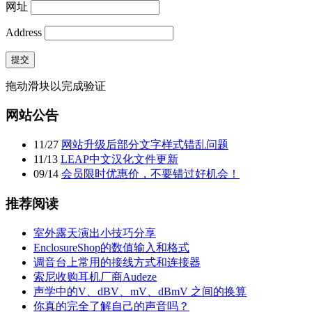
网址
Address
提交
拖动滑块以完成验证
网站公告
11
/
27
网站升级后部分文字样式错乱问题
11
/
13
LEAP中文汉化文件更新
09
/
14
会员限时优惠价，不要错过好机会！
推荐阅读
室外露天演出小技巧分享
EnclosureShop的数值输入和格式
调音台上常用的接线方式和连接器
索尼收购耳机厂商Audeze
声学中的V、dBV、mV、dBmV 之间的换算
你真的完全了解自己的声音吗？