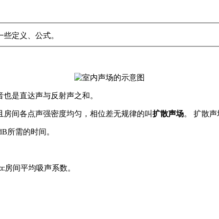
一些定义、公式。
音也是直达声与反射声之和。
且房间各点声强密度均匀，相位差无规律的叫
扩散声场
。 扩散
dB所需的时间。
)，α:房间平均吸声系数。