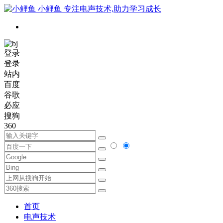
小鲤鱼
专注电声技术,助力学习成长
登录
登录
站内
百度
谷歌
必应
搜狗
360
首页
电声技术