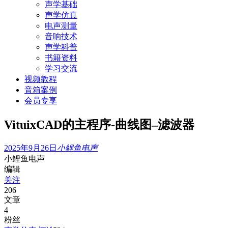
声学基础
声学仿真
电声测量
音响技术
声学科普
书籍资料
学习交流
视频教程
音箱案例
会员专享
VituixCAD的主程序-曲线图–滤波器
2025年9月26日
小鲤鱼电声
小鲤鱼电声
编辑
关注
206
文章
4
粉丝