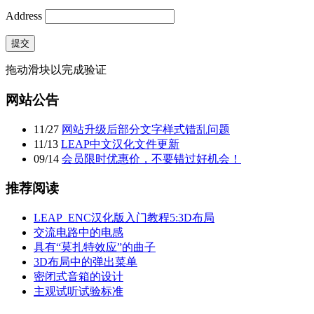
Address
提交
拖动滑块以完成验证
网站公告
11
/
27
网站升级后部分文字样式错乱问题
11
/
13
LEAP中文汉化文件更新
09
/
14
会员限时优惠价，不要错过好机会！
推荐阅读
LEAP_ENC汉化版入门教程5:3D布局
交流电路中的电感
具有“莫扎特效应”的曲子
3D布局中的弹出菜单
密闭式音箱的设计
主观试听试验标准