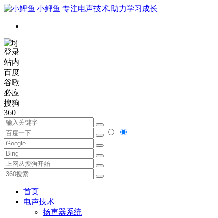
小鲤鱼
专注电声技术,助力学习成长
登录
站内
百度
谷歌
必应
搜狗
360
首页
电声技术
扬声器系统