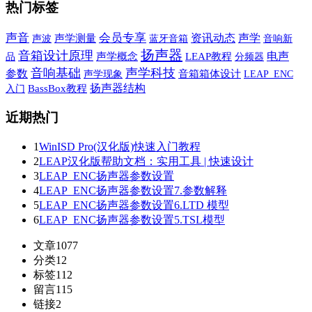
热门标签
声音
会员专享
声学
资讯动态
声波
声学测量
蓝牙音箱
音响新
扬声器
音箱设计原理
电声
品
声学概念
LEAP教程
分频器
音响基础
声学科技
参数
声学现象
音箱箱体设计
LEAP_ENC
扬声器结构
BassBox教程
入门
近期热门
1
WinISD Pro(汉化版)快速入门教程
2
LEAP汉化版帮助文档：实用工具 | 快速设计
3
LEAP_ENC扬声器参数设置
4
LEAP_ENC扬声器参数设置7.参数解释
5
LEAP_ENC扬声器参数设置6.LTD 模型
6
LEAP_ENC扬声器参数设置5.TSL模型
文章
1077
分类
12
标签
112
留言
115
链接
2