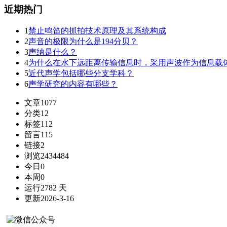
近期热门
1
禁止鸣笛的抓拍技术原理及其系统构成
2
声音的极限为什么是194分贝？
3
声纳是什么？
4
为什么在水下远距离传输信息时，采用声波作为信息载
5
近代声学包括哪些分支学科？
6
声学研究的内容有哪些？
文章
1077
分类
12
标签
112
留言
115
链接
2
浏览
2434484
今日
0
本周
0
运行
2782 天
更新
2026-3-16