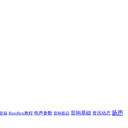
扬声
音响基础
电声参数
资讯动态
音箱
BassBox教程
音响新品