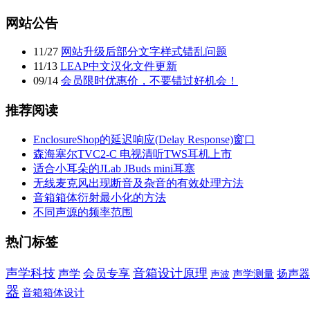
网站公告
11
/
27
网站升级后部分文字样式错乱问题
11
/
13
LEAP中文汉化文件更新
09
/
14
会员限时优惠价，不要错过好机会！
推荐阅读
EnclosureShop的延迟响应(Delay Response)窗口
森海塞尔TVC2-C 电视清听TWS耳机上市
适合小耳朵的JLab JBuds mini耳塞
无线麦克风出现断音及杂音的有效处理方法
音箱箱体衍射最小化的方法
不同声源的频率范围
热门标签
声学科技
音箱设计原理
声学
会员专享
扬声器
声波
声学测量
器
音箱箱体设计