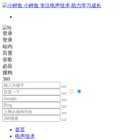
小鲤鱼
专注电声技术,助力学习成长
登录
登录
站内
百度
谷歌
必应
搜狗
360
首页
电声技术