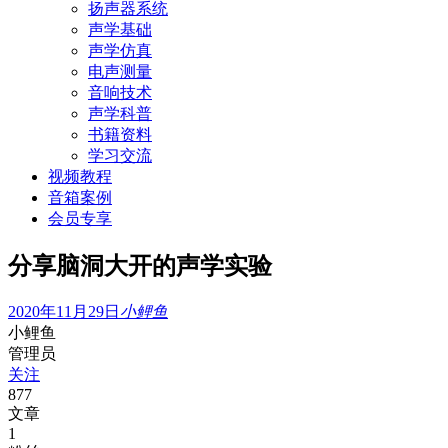
扬声器系统
声学基础
声学仿真
电声测量
音响技术
声学科普
书籍资料
学习交流
视频教程
音箱案例
会员专享
分享脑洞大开的声学实验
2020年11月29日
小鲤鱼
小鲤鱼
管理员
关注
877
文章
1