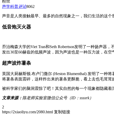
粉丝
声学科普
评论
806
2
声音是人类接触最早、最多的自然现象之一，我们生活的这个
低音炮灭火器
乔治梅森大学的Viet Tran和Seth Robertson
发出30至60赫兹的低频声波，因为声波也是一种压力波，在
超声波炸薯条
英国大厨赫斯顿.布卢门撒尔 (Heston Blumentha
将薯条表面震碎，这样炸出来的薯条更酥脆，看上去也毛茸茸
被科学家们的脑洞震惊了吧！其实自然的每一个现象都隐藏着
文章来源：
陈老师实验室微信公众号（ID：sssxrk）
2
https://2xiaoliyu.com/2080.html
复制链接