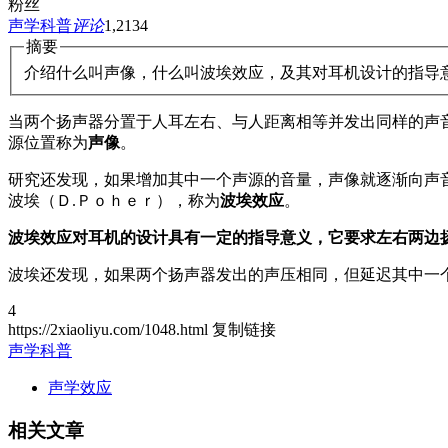
粉丝
声学科普
评论
1,213
4
摘要
介绍什么叫声像，什么叫波埃效应，及其对耳机设计的指导
当两个扬声器分置于人耳左右、与人距离相等并发出同样的声
源位置称为
声像
。
研究还发现，如果增加其中一个声源的音量，声像就逐渐向声音
波埃（Ｄ.Ｐｏｈｅｒ），称为
波埃效应
。
波埃效应对耳机的设计具有一定的指导意义，它要求左右两边扬
波埃还发现，如果两个扬声器发出的声压相同，但延迟其中一
4
https://2xiaoliyu.com/1048.html
复制链接
声学科普
声学效应
相关文章