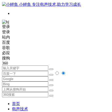
小鲤鱼
专注电声技术,助力学习成长
登录
登录
站内
百度
谷歌
必应
搜狗
360
首页
电声技术