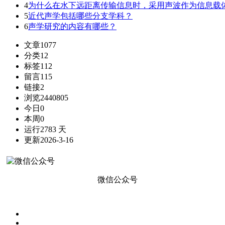
4
为什么在水下远距离传输信息时，采用声波作为信息载
5
近代声学包括哪些分支学科？
6
声学研究的内容有哪些？
文章
1077
分类
12
标签
112
留言
115
链接
2
浏览
2440805
今日
0
本周
0
运行
2783 天
更新
2026-3-16
微信公众号