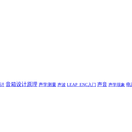
音箱设计原理
声音
电
计
声学测量
声波
声学现象
LEAP_ENC入门