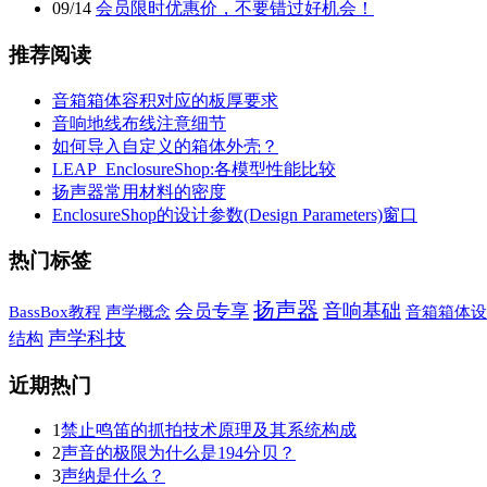
09
/
14
会员限时优惠价，不要错过好机会！
推荐阅读
音箱箱体容积对应的板厚要求
音响地线布线注意细节
如何导入自定义的箱体外壳？
LEAP_EnclosureShop:各模型性能比较
扬声器常用材料的密度
EnclosureShop的设计参数(Design Parameters)窗口
热门标签
扬声器
音响基础
会员专享
BassBox教程
声学概念
音箱箱体设
声学科技
结构
近期热门
1
禁止鸣笛的抓拍技术原理及其系统构成
2
声音的极限为什么是194分贝？
3
声纳是什么？