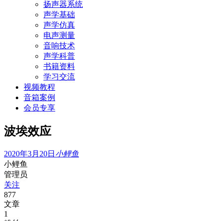
扬声器系统
声学基础
声学仿真
电声测量
音响技术
声学科普
书籍资料
学习交流
视频教程
音箱案例
会员专享
波埃效应
2020年3月20日
小鲤鱼
小鲤鱼
管理员
关注
877
文章
1