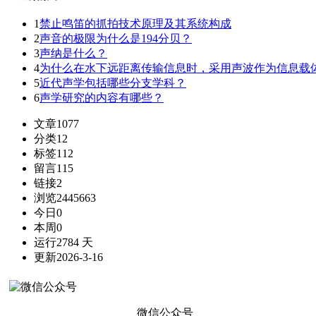
1
禁止鸣笛的抓拍技术原理及其系统构成
2
声音的极限为什么是194分贝？
3
声纳是什么？
4
为什么在水下远距离传输信息时，采用声波作为信息载
5
近代声学包括哪些分支学科？
6
声学研究的内容有哪些？
文章
1077
分类
12
标签
112
留言
115
链接
2
浏览
2445663
今日
0
本周
0
运行
2784 天
更新
2026-3-16
微信公众号