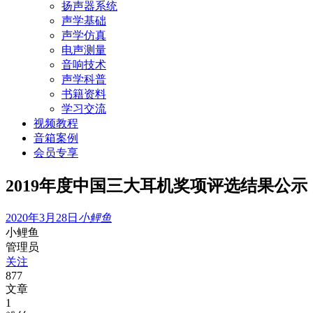
扬声器系统
声学基础
声学仿真
电声测量
音响技术
声学科普
书籍资料
学习交流
视频教程
音箱案例
会员专享
2019年度中国三大耳机奖项评选结果公示
2020年3月28日
小鲤鱼
小鲤鱼
管理员
关注
877
文章
1