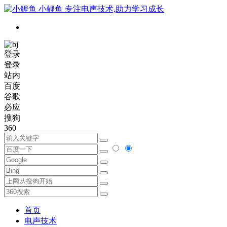
小鲤鱼
专注电声技术,助力学习成长
登录
登录
站内
百度
谷歌
必应
搜狗
360
首页
电声技术