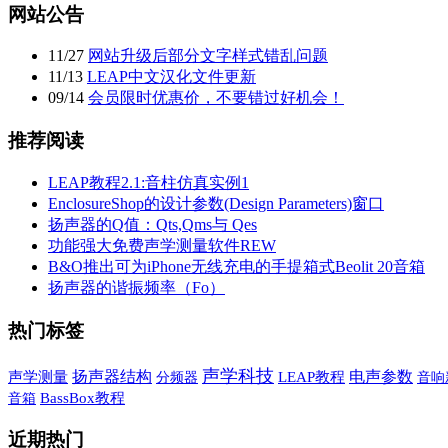
网站公告
11
/
27
网站升级后部分文字样式错乱问题
11
/
13
LEAP中文汉化文件更新
09
/
14
会员限时优惠价，不要错过好机会！
推荐阅读
LEAP教程2.1:音柱仿真实例1
EnclosureShop的设计参数(Design Parameters)窗口
扬声器的Q值：Qts,Qms与 Qes
功能强大免费声学测量软件REW
B&O推出可为iPhone无线充电的手提箱式Beolit 20音箱
扬声器的谐振频率（Fo）
热门标签
声学科技
扬声器结构
电声参数
声学测量
LEAP教程
音响
分频器
音箱
BassBox教程
近期热门