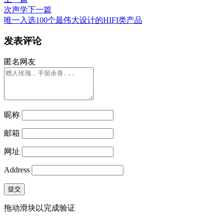
次声学
下一篇
唯一入选100个最伟大设计的HIFI类产品
发表评论
匿名网友
昵称
邮箱
网址
Address
提交
拖动滑块以完成验证