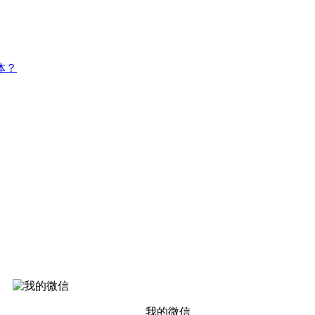
体？
我的微信