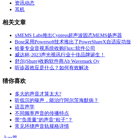
资讯动态
耳机
相关文章
xMEMS Labs推出Cypress超声波固态MEMS扬声器
Bose采用Powersoft技术推出了PowerShareX自适应功放
哈曼专业音视系统收购Flux::软件公司
威达杯·2023声光视讯行业十佳品牌诞生！
舒尔(Shure)收购软件商Ab Wavemark Oy
听诊器效应是什么？如何有效解决
猜你喜欢
多大的声音才算太大?
听低沉的噪声，能治疗阿尔茨海默病？
语言声学
不同频率声音的传播特点
带“负质量”的声音“粒子”？
常见环绕声音轨规格详情
上一篇