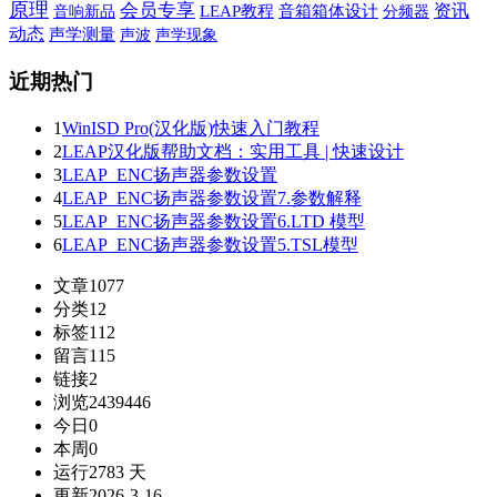
原理
会员专享
资讯
音响新品
LEAP教程
音箱箱体设计
分频器
动态
声学测量
声波
声学现象
近期热门
1
WinISD Pro(汉化版)快速入门教程
2
LEAP汉化版帮助文档：实用工具 | 快速设计
3
LEAP_ENC扬声器参数设置
4
LEAP_ENC扬声器参数设置7.参数解释
5
LEAP_ENC扬声器参数设置6.LTD 模型
6
LEAP_ENC扬声器参数设置5.TSL模型
文章
1077
分类
12
标签
112
留言
115
链接
2
浏览
2439446
今日
0
本周
0
运行
2783 天
更新
2026-3-16