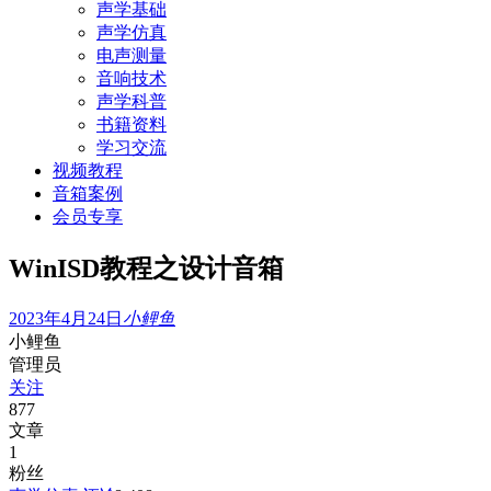
声学基础
声学仿真
电声测量
音响技术
声学科普
书籍资料
学习交流
视频教程
音箱案例
会员专享
WinISD教程之设计音箱
2023年4月24日
小鲤鱼
小鲤鱼
管理员
关注
877
文章
1
粉丝