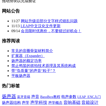
拖动滑块以完成验证
网站公告
11
/
27
网站升级后部分文字样式错乱问题
11
/
13
LEAP中文汉化文件更新
09
/
14
会员限时优惠价，不要错过好机会！
推荐阅读
常见的音圈骨架材料简介
扩展器（Expander）
扬声器的额定功率
禁止鸣笛的抓拍技术原理及其系统构成
带“负质量”的声音“粒子”？
平板扬声器
热门标签
扬声器
声音
电声参数
蓝牙音箱
BassBox教程
LEAP_ENC入门
声学科技
音响基础
音箱设计
声学
扬声器结构
声学概念