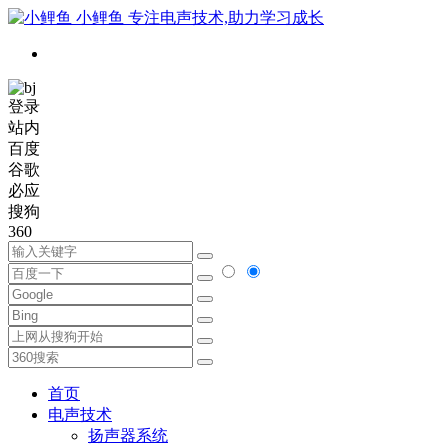
小鲤鱼
专注电声技术,助力学习成长
登录
站内
百度
谷歌
必应
搜狗
360
首页
电声技术
扬声器系统