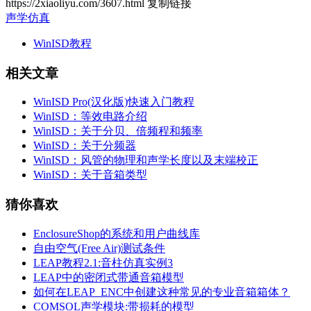
https://2xiaoliyu.com/3607.html
复制链接
声学仿真
WinISD教程
相关文章
WinISD Pro(汉化版)快速入门教程
WinISD：等效电路介绍
WinISD：关于分贝、倍频程和频率
WinISD：关于分频器
WinISD：风管的物理和声学长度以及末端校正
WinISD：关于音箱类型
猜你喜欢
EnclosureShop的系统和用户曲线库
自由空气(Free Air)测试条件
LEAP教程2.1:音柱仿真实例3
LEAP中的密闭式带通音箱模型
如何在LEAP_ENC中创建这种常见的专业音箱箱体？
COMSOL声学模块:带损耗的模型