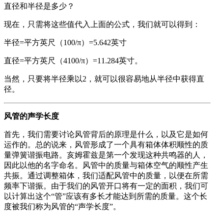
直径和半径是多少？
现在，只需将这些值代入上面的公式，我们就可以得到：
半径=平方英尺（100/π）=5.642英寸
直径=平方英尺（4100/π）=11.284英寸。
当然，只要将半径乘以2，就可以很容易地从半径中获得直
径。
风管的声学长度
首先，我们需要讨论风管背后的原理是什么，以及它是如何
运作的。总的说来，风管形成了一个具有箱体体积顺性的质
量弹簧谐振电路。亥姆霍兹是第一个发现这种共鸣器的人，
因此以他的名字命名。风管中的质量与箱体空气的顺性产生
共振。通过调整箱体，我们适配风管中的质量，以便在所需
频率下谐振。由于我们的风管开口将有一定的面积，我们可
以计算出这个“管”应该有多长才能达到所需的质量。这个长
度被我们称为风管的“声学长度”。