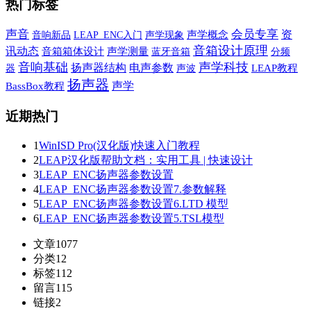
热门标签
声音
会员专享
资
音响新品
声学现象
声学概念
LEAP_ENC入门
音箱设计原理
讯动态
音箱箱体设计
声学测量
蓝牙音箱
分频
音响基础
声学科技
扬声器结构
电声参数
声波
LEAP教程
器
扬声器
声学
BassBox教程
近期热门
1
WinISD Pro(汉化版)快速入门教程
2
LEAP汉化版帮助文档：实用工具 | 快速设计
3
LEAP_ENC扬声器参数设置
4
LEAP_ENC扬声器参数设置7.参数解释
5
LEAP_ENC扬声器参数设置6.LTD 模型
6
LEAP_ENC扬声器参数设置5.TSL模型
文章
1077
分类
12
标签
112
留言
115
链接
2