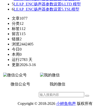
5
LEAP_ENC扬声器参数设置6.LTD 模型
6
LEAP_ENC扬声器参数设置5.TSL模型
文章
1077
分类
12
标签
112
留言
115
链接
2
浏览
2442405
今日
0
本周
0
运行
2783 天
更新
2026-3-16
微信公众号
我的微信
Copyright © 2018-2026
小鲤鱼电声
版权所有