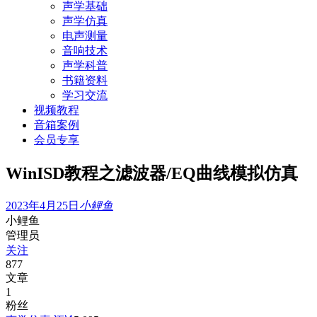
声学基础
声学仿真
电声测量
音响技术
声学科普
书籍资料
学习交流
视频教程
音箱案例
会员专享
WinISD教程之滤波器/EQ曲线模拟仿真
2023年4月25日
小鲤鱼
小鲤鱼
管理员
关注
877
文章
1
粉丝