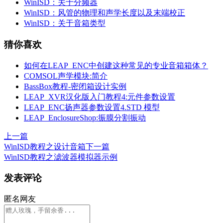
WinISD：关于分频器
WinISD：风管的物理和声学长度以及末端校正
WinISD：关于音箱类型
猜你喜欢
如何在LEAP_ENC中创建这种常见的专业音箱箱体？
COMSOL声学模块:简介
BassBox教程-密闭箱设计实例
LEAP_XVR汉化版入门教程4:元件参数设置
LEAP_ENC扬声器参数设置4.STD 模型
LEAP_EnclosureShop:振膜分割振动
上一篇
WinISD教程之设计音箱
下一篇
WinISD教程之滤波器模拟器示例
发表评论
匿名网友