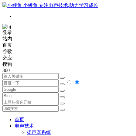
小鲤鱼
专注电声技术,助力学习成长
登录
站内
百度
谷歌
必应
搜狗
360
首页
电声技术
扬声器系统