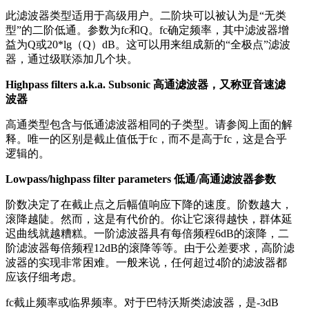
此滤波器类型适用于高级用户。二阶块可以被认为是“无类
型”的二阶低通。参数为fc和Q。fc确定频率，其中滤波器增
益为Q或20*lg（Q）dB。这可以用来组成新的“全极点”滤波
器，通过级联添加几个块。
Highpass filters a.k.a. Subsonic 高通滤波器，又称亚音速滤
波器
高通类型包含与低通滤波器相同的子类型。请参阅上面的解
释。唯一的区别是截止值低于fc，而不是高于fc，这是合乎
逻辑的。
Lowpass/highpass filter parameters 低通/高通滤波器参数
阶数决定了在截止点之后幅值响应下降的速度。阶数越大，
滚降越陡。然而，这是有代价的。你让它滚得越快，群体延
迟曲线就越糟糕。一阶滤波器具有每倍频程6dB的滚降，二
阶滤波器每倍频程12dB的滚降等等。由于公差要求，高阶滤
波器的实现非常困难。一般来说，任何超过4阶的滤波器都
应该仔细考虑。
fc截止频率或临界频率。对于巴特沃斯类滤波器，是-3dB