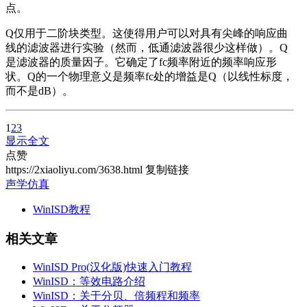
点。
Q仅用于二阶块类型。这使得用户可以对具有尖峰的响应曲
线的滤波器进行实验（然而，低通滤波器很少这样做）。Q
是滤波器的质量因子。它确定了fc频率附近的频率响应形
状。Q的一个物理意义是频率fc处的增益是Q（以线性标度，
而不是dB）。
1
2
3
显示全文
点赞
https://2xiaoliyu.com/3638.html
复制链接
声学仿真
WinISD教程
相关文章
WinISD Pro(汉化版)快速入门教程
WinISD：等效电路介绍
WinISD：关于分贝、倍频程和频率