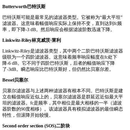
Butterworth巴特沃斯
巴特沃斯可能是最常见的滤波器类型。它被称为“最大平坦”
滤波器。这意味着幅值响应实际上保持不变，直到达到fc频
率，即下降-3 dB。然后响应会根据滤波阶数迅速下降。
Linkwitz-Riley林克威茨·莱利
Linkwitz-Riley是滤波器类型，其中两个二阶巴特沃斯滤波器
级联为一个四阶滤波器。这意味着频率响应幅度在fc处下
降-6 dB。它不同于四阶巴特沃斯，后者的幅值响应下降
了-3dB。瞬态响应比巴特沃斯好，但仍然比贝塞尔差。
Bessel贝塞尔
贝塞尔滤波器与上述两种滤波器有根本不同。巴特沃斯是建
立在幅值响应近似上的，贝塞尔滤波器是群延迟近似最大平
坦的滤波器。fc是频率，其中相位是最大相移的一半（滤波
器阶数的90度相移）。该滤波器具有模拟滤波器的最佳瞬态
特性，但滚降开始较慢。
Second order section (SOS)二阶块