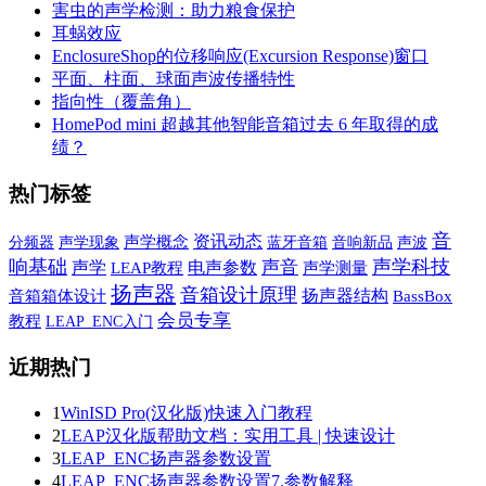
害虫的声学检测：助力粮食保护
耳蜗效应
EnclosureShop的位移响应(Excursion Response)窗口
平面、柱面、球面声波传播特性
指向性（覆盖角）
HomePod mini 超越其他智能音箱过去 6 年取得的成
绩？
热门标签
音
资讯动态
声学现象
声学概念
蓝牙音箱
音响新品
声波
分频器
响基础
声学科技
声学
声音
电声参数
LEAP教程
声学测量
扬声器
音箱设计原理
扬声器结构
音箱箱体设计
BassBox
会员专享
教程
LEAP_ENC入门
近期热门
1
WinISD Pro(汉化版)快速入门教程
2
LEAP汉化版帮助文档：实用工具 | 快速设计
3
LEAP_ENC扬声器参数设置
4
LEAP_ENC扬声器参数设置7.参数解释