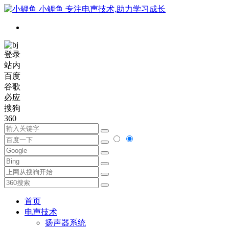
小鲤鱼
专注电声技术,助力学习成长
登录
站内
百度
谷歌
必应
搜狗
360
首页
电声技术
扬声器系统