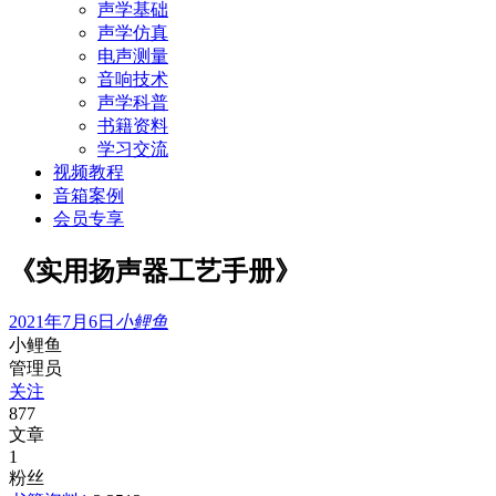
声学基础
声学仿真
电声测量
音响技术
声学科普
书籍资料
学习交流
视频教程
音箱案例
会员专享
《实用扬声器工艺手册》
2021年7月6日
小鲤鱼
小鲤鱼
管理员
关注
877
文章
1
粉丝