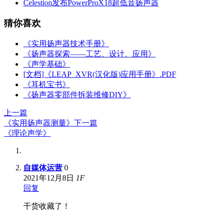
Celestion发布PowerProX18超低音扬声器
猜你喜欢
《实用扬声器技术手册》
《扬声器探索——工艺、设计、应用》
《声学基础》
[文档]《LEAP_XVR(汉化版)应用手册》.PDF
《耳机宝书》
《扬声器零部件拆装维修DIY》
上一篇
《实用扬声器测量》
下一篇
《理论声学》
自媒体运营
0
2021年12月8日
1
F
回复
干货收藏了！