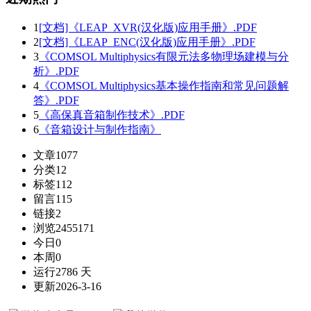
1
[文档]《LEAP_XVR(汉化版)应用手册》.PDF
2
[文档]《LEAP_ENC(汉化版)应用手册》.PDF
3
《COMSOL Multiphysics有限元法多物理场建模与分
析》.PDF
4
《COMSOL Multiphysics基本操作指南和常见问题解
答》.PDF
5
《高保真音箱制作技术》.PDF
6
《音箱设计与制作指南》
文章
1077
分类
12
标签
112
留言
115
链接
2
浏览
2455171
今日
0
本周
0
运行
2786 天
更新
2026-3-16