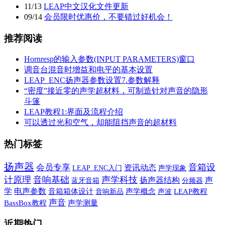
11
/
13
LEAP中文汉化文件更新
09
/
14
会员限时优惠价，不要错过好机会！
推荐阅读
Hornresp的输入参数(INPUT PARAMETERS)窗口
调音台混音时增益和电平的基本设置
LEAP_ENC扬声器参数设置7.参数解释
“密度”接近零的声学超材料，可制造针对声音的隐形
斗篷
LEAP教程1:界面及流程介绍
可以透过光和空气，却能阻挡声音的超材料
热门标签
扬声器
音箱设
会员专享
资讯动态
声学现象
LEAP_ENC入门
计原理
音响基础
声学科技
声
扬声器结构
蓝牙音箱
分频器
学
电声参数
音箱箱体设计
音响新品
声学概念
声波
LEAP教程
声音
BassBox教程
声学测量
近期热门