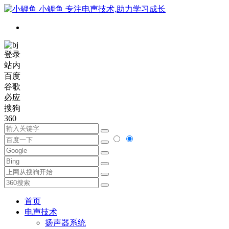
小鲤鱼
专注电声技术,助力学习成长
登录
站内
百度
谷歌
必应
搜狗
360
首页
电声技术
扬声器系统