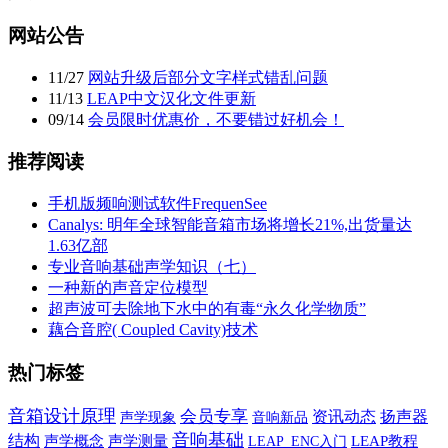
网站公告
11
/
27
网站升级后部分文字样式错乱问题
11
/
13
LEAP中文汉化文件更新
09
/
14
会员限时优惠价，不要错过好机会！
推荐阅读
手机版频响测试软件FrequenSee
Canalys: 明年全球智能音箱市场将增长21%,出货量达
1.63亿部
专业音响基础声学知识（七）
一种新的声音定位模型
超声波可去除地下水中的有毒“永久化学物质”
藕合音腔( Coupled Cavity)技术
热门标签
音箱设计原理
会员专享
资讯动态
扬声器
声学现象
音响新品
音响基础
结构
声学概念
声学测量
LEAP教程
LEAP_ENC入门