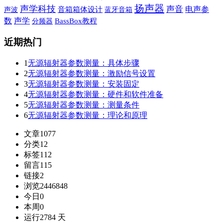
扬声器
声学科技
声音
电声参
声波
音箱箱体设计
蓝牙音箱
声学
数
BassBox教程
分频器
近期热门
1
无源辐射器参数测量：具体步骤
2
无源辐射器参数测量：激励信号设置
3
无源辐射器参数测量：安装固定
4
无源辐射器参数测量：硬件和软件准备
5
无源辐射器参数测量：测量条件
6
无源辐射器参数测量：理论和原理
文章
1077
分类
12
标签
112
留言
115
链接
2
浏览
2446848
今日
0
本周
0
运行
2784 天