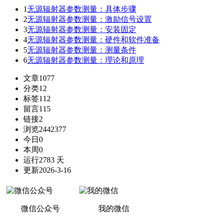
1
无源辐射器参数测量：具体步骤
2
无源辐射器参数测量：激励信号设置
3
无源辐射器参数测量：安装固定
4
无源辐射器参数测量：硬件和软件准备
5
无源辐射器参数测量：测量条件
6
无源辐射器参数测量：理论和原理
文章
1077
分类
12
标签
112
留言
115
链接
2
浏览
2442377
今日
0
本周
0
运行
2783 天
更新
2026-3-16
微信公众号
我的微信