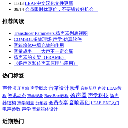
11
/
13
LEAP中文汉化文件更新
09
/
14
会员限时优惠价，不要错过好机会！
推荐阅读
Transducer Parameters:扬声器列表视图
COMSOL多物理场(声学)仿真软件
音箱箱体中填充物的作用
音量战争——大声不一定会赢
扬声器的支架（FRAME）
《扬声器和传声器原理与应用》
热门标签
音箱设计原理
声音
蓝牙音箱
声学概念
音响新品
声波
LEAP教
扬声器
声学科技
资讯动态
扬声
程
声学现象
BassBox教程
音响基础
会员专享
器结构
声学测量
分频器
LEAP_ENC入门
声学
电声参数
音箱箱体设计
近期热门