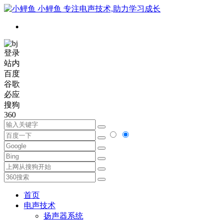
小鲤鱼
专注电声技术,助力学习成长
登录
站内
百度
谷歌
必应
搜狗
360
首页
电声技术
扬声器系统