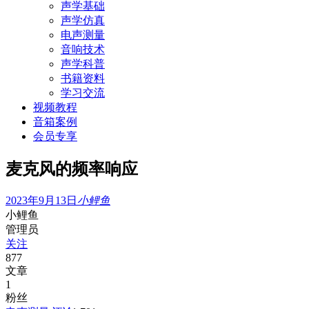
声学基础
声学仿真
电声测量
音响技术
声学科普
书籍资料
学习交流
视频教程
音箱案例
会员专享
麦克风的频率响应
2023年9月13日
小鲤鱼
小鲤鱼
管理员
关注
877
文章
1
粉丝