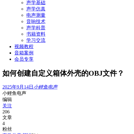
声学基础
声学仿真
电声测量
音响技术
声学科普
书籍资料
学习交流
视频教程
音箱案例
会员专享
如何创建自定义箱体外壳的OBJ文件？
2025年9月14日
小鲤鱼电声
小鲤鱼电声
编辑
关注
206
文章
4
粉丝