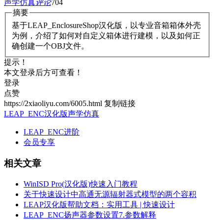
声学仿真
评论
704
摘要
基于LEAP_EnclosureShop汉化版，以专业音箱箱体外壳
为例，介绍了如何对自定义箱体进行建模，以及如何正
确创建一个OBJ文件。
提示！
本文登录后方可查看！
登录
点赞
https://2xiaoliyu.com/6005.html
复制链接
LEAP_ENC汉化版
声学仿真
LEAP_ENC进阶
会员专享
相关文章
WinISD Pro(汉化版)快速入门教程
关于快速设计中高通无源辐射器式模型的两个容积
LEAP汉化版帮助文档：实用工具 | 快速设计
LEAP_ENC扬声器参数设置7.参数解释