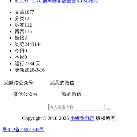
6
LEAP_ENC扬声器参数设置5.TSL模型
文章
1077
分类
12
标签
112
留言
115
链接
2
浏览
2443144
今日
0
本周
0
运行
2784 天
更新
2026-3-16
微信公众号
我的微信
Copyright © 2018-2026
小鲤鱼电声
版权所有
粤ICP备19001302号