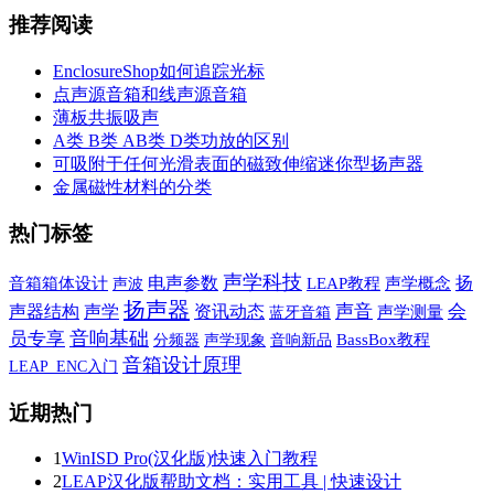
推荐阅读
EnclosureShop如何追踪光标
点声源音箱和线声源音箱
薄板共振吸声
A类 B类 AB类 D类功放的区别
可吸附于任何光滑表面的磁致伸缩迷你型扬声器
金属磁性材料的分类
热门标签
声学科技
电声参数
扬
音箱箱体设计
声波
LEAP教程
声学概念
扬声器
声学
声音
会
声器结构
资讯动态
蓝牙音箱
声学测量
音响基础
员专享
声学现象
音响新品
BassBox教程
分频器
音箱设计原理
LEAP_ENC入门
近期热门
1
WinISD Pro(汉化版)快速入门教程
2
LEAP汉化版帮助文档：实用工具 | 快速设计