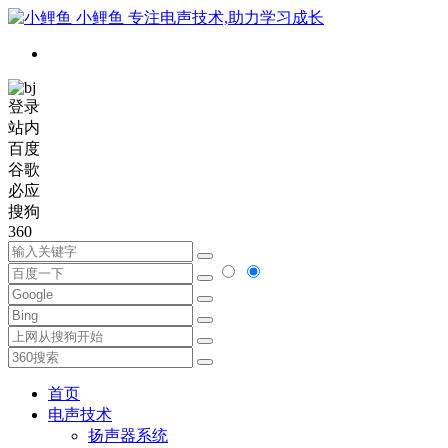
小鲤鱼
专注电声技术,助力学习成长
登录
站内
百度
谷歌
必应
搜狗
360
首页
电声技术
扬声器系统