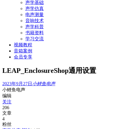
声学基础
声学仿真
电声测量
音响技术
声学科普
书籍资料
学习交流
视频教程
音箱案例
会员专享
LEAP_EnclosureShop通用设置
2023年9月27日
小鲤鱼电声
小鲤鱼电声
编辑
关注
206
文章
4
粉丝