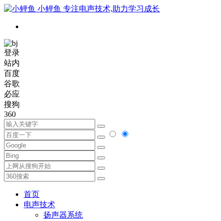
小鲤鱼
专注电声技术,助力学习成长
登录
站内
百度
谷歌
必应
搜狗
360
首页
电声技术
扬声器系统