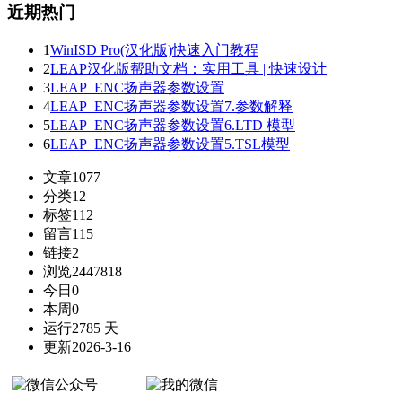
近期热门
1
WinISD Pro(汉化版)快速入门教程
2
LEAP汉化版帮助文档：实用工具 | 快速设计
3
LEAP_ENC扬声器参数设置
4
LEAP_ENC扬声器参数设置7.参数解释
5
LEAP_ENC扬声器参数设置6.LTD 模型
6
LEAP_ENC扬声器参数设置5.TSL模型
文章
1077
分类
12
标签
112
留言
115
链接
2
浏览
2447818
今日
0
本周
0
运行
2785 天
更新
2026-3-16