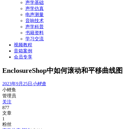
声学基础
声学仿真
电声测量
音响技术
声学科普
书籍资料
学习交流
视频教程
音箱案例
会员专享
EnclosureShop中如何滚动和平移曲线图
2023年9月25日
小鲤鱼
小鲤鱼
管理员
关注
877
文章
1
粉丝