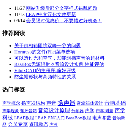
11
/
27
网站升级后部分文字样式错乱问题
11
/
13
LEAP中文汉化文件更新
09
/
14
会员限时优惠价，不要错过好机会！
推荐阅读
关于倒相箱阻抗双峰一谷的问题
Hornresp的文件(File)菜单选项
可以透过光和空气，却能阻挡声音的超材料
BassBox无源辐射器音箱设计实例-性能评估
VituixCAD的主程序-偏好评级
防尘帽形状与高频特性的关系
热门标签
扬声器
音响基础
声音
扬声器结构
声学概念
音箱箱体设计
音箱设计原理
声学
声学
声学现象
蓝牙音箱
声学测量
分频器
科技
电声参数
LEAP教程
BassBox教程
音响新
LEAP_ENC入门
会员专享
资讯动态
品
声波