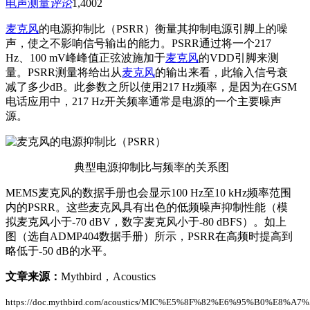
电声测量
评论
1,400
2
麦克风
的电源抑制比（PSRR）衡量其抑制电源引脚上的噪
声，使之不影响信号输出的能力。PSRR通过将一个217
Hz、100 mV峰峰值正弦波施加于
麦克风
的VDD引脚来测
量。PSRR测量将给出从
麦克风
的输出来看，此输入信号衰
减了多少dB。此参数之所以使用217 Hz频率，是因为在GSM
电话应用中，217 Hz开关频率通常是电源的一个主要噪声
源。
典型电源抑制比与频率的关系图
MEMS麦克风的数据手册也会显示100 Hz至10 kHz频率范围
内的PSRR。这些麦克风具有出色的低频噪声抑制性能（模
拟麦克风小于-70 dBV，数字麦克风小于-80 dBFS）。如上
图（选自ADMP404数据手册）所示，PSRR在高频时提高到
略低于-50 dB的水平。
文章来源：
Mythbird，Acoustics
https://doc.mythbird.com/acoustics/MIC%E5%8F%82%E6%95%B0%E8%A7