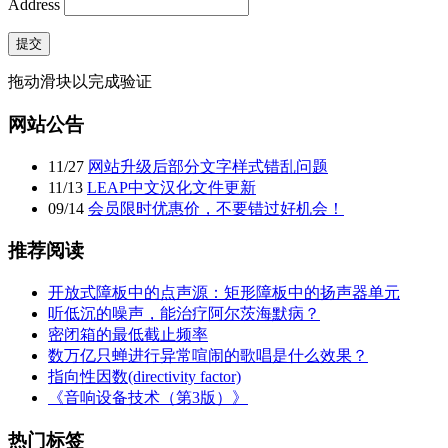
Address
提交
拖动滑块以完成验证
网站公告
11
/
27
网站升级后部分文字样式错乱问题
11
/
13
LEAP中文汉化文件更新
09
/
14
会员限时优惠价，不要错过好机会！
推荐阅读
开放式障板中的点声源：矩形障板中的扬声器单元
听低沉的噪声，能治疗阿尔茨海默病？
密闭箱的最低截止频率
数万亿只蝉进行异常喧闹的歌唱是什么效果？
指向性因数(directivity factor)
《音响设备技术（第3版）》
热门标签