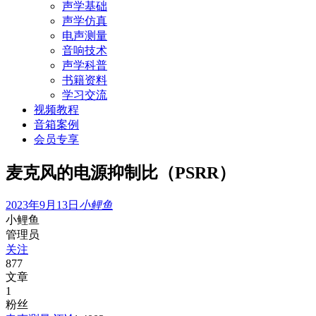
声学基础
声学仿真
电声测量
音响技术
声学科普
书籍资料
学习交流
视频教程
音箱案例
会员专享
麦克风的电源抑制比（PSRR）
2023年9月13日
小鲤鱼
小鲤鱼
管理员
关注
877
文章
1
粉丝