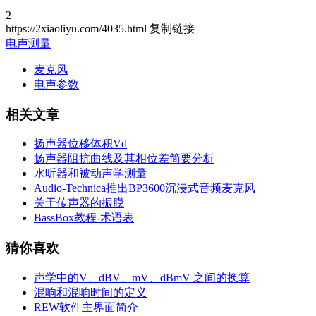
2
https://2xiaoliyu.com/4035.html
复制链接
电声测量
麦克风
电声参数
相关文章
扬声器位移体积Vd
扬声器阻抗曲线及其相位差简要分析
水听器和被动声学测量
Audio-Technica推出BP3600沉浸式音频麦克风
关于传声器的振膜
BassBox教程-术语表
猜你喜欢
声学中的V、dBV、mV、dBmV 之间的换算
混响和混响时间的定义
REW软件主界面简介