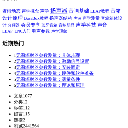
扬声器
音响基础
音箱
声学
资讯动态
声学概念
LEAP教程
设计原理
扬声器结构
BassBox教程
声波
声学测量
音箱箱体设
声学科技
会员专享
声音
计
蓝牙音箱
音响新品
分频器
电声参数
声学现象
LEAP_ENC入门
近期热门
1
无源辐射器参数测量：具体步骤
2
无源辐射器参数测量：激励信号设置
3
无源辐射器参数测量：安装固定
4
无源辐射器参数测量：硬件和软件准备
5
无源辐射器参数测量：测量条件
6
无源辐射器参数测量：理论和原理
文章
1077
分类
12
标签
112
留言
115
链接
2
浏览
2441564