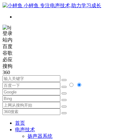
小鲤鱼
专注电声技术,助力学习成长
登录
站内
百度
谷歌
必应
搜狗
360
首页
电声技术
扬声器系统