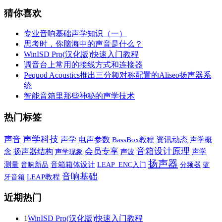
猜你喜欢
专业音响基础声学知识（一）
思考时，你脑海中的声音是什么？
WinISD Pro(汉化版)快速入门教程
调音台上常用的接线方式和连接器
Pequod Acoustics推出三分频对称配置的Aliseo扬声器系
统
智能音箱里那些神秘的声学技术
热门标签
声学科技
声音
声学
电声参数
资讯动态
BassBox教程
声学概
音箱设计原理
会员专享
扬声器结构
念
声学现象
声波
声学
扬声器
测量
音响新品
音箱箱体设计
蓝
LEAP_ENC入门
分频器
音响基础
牙音箱
LEAP教程
近期热门
1
WinISD Pro(汉化版)快速入门教程