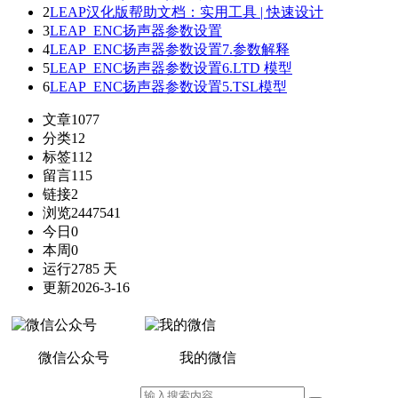
2
LEAP汉化版帮助文档：实用工具 | 快速设计
3
LEAP_ENC扬声器参数设置
4
LEAP_ENC扬声器参数设置7.参数解释
5
LEAP_ENC扬声器参数设置6.LTD 模型
6
LEAP_ENC扬声器参数设置5.TSL模型
文章
1077
分类
12
标签
112
留言
115
链接
2
浏览
2447541
今日
0
本周
0
运行
2785 天
更新
2026-3-16
微信公众号
我的微信