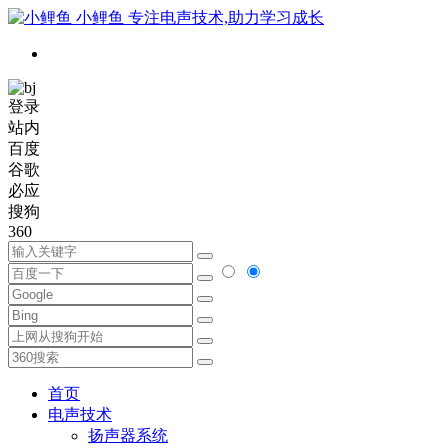
小鲤鱼
专注电声技术,助力学习成长
登录
站内
百度
谷歌
必应
搜狗
360
首页
电声技术
扬声器系统